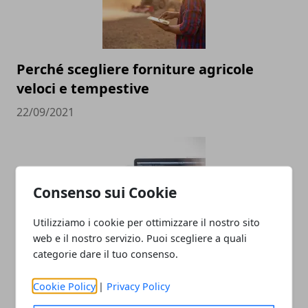
Perché scegliere forniture agricole
veloci e tempestive
22/09/2021
Consenso sui Cookie
Utilizziamo i cookie per ottimizzare il nostro sito
web e il nostro servizio. Puoi scegliere a quali
categorie dare il tuo consenso.
Ecco perché conviene investire nella
costruzione di un sito web
Cookie Policy
|
Privacy Policy
15/09/2020