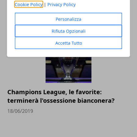
Cookie Policy
|
Privacy Policy
Le imprese più grandi nel calcio
dilettantistico in Italia
Personalizza
14/12/2020
Rifiuta Opzionali
Accetta Tutto
Champions League, le favorite:
terminerà l'ossessione bianconera?
18/06/2019