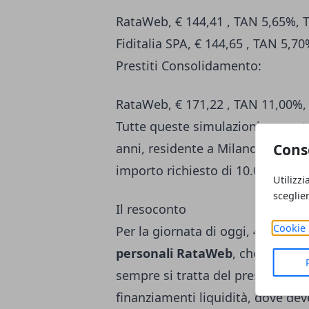
RataWeb, € 144,41 , TAN 5,65%, 
Fiditalia SPA, € 144,65 , TAN 5,7
Prestiti Consolidamento:
RataWeb, € 171,22 , TAN 11,00%
Tutte queste simulazioni sono st
anni, residente a Milano, per dur
Cons
importo richiesto di 10.000 euro.
Utilizzi
sceglie
Il resoconto
Cookie 
Per la giornata di oggi, 4 marzo 2
personali RataWeb
, che present
sempre si tratta del prestito più
finanziamenti liquidità, dove deve