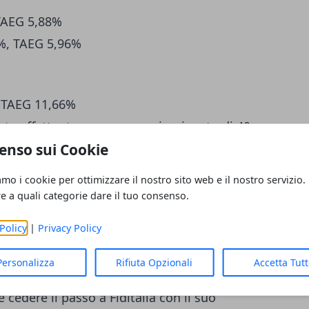
TAEG 5,88%
0%, TAEG 5,96%
, TAEG 11,66%
ate effettuate su un uomo, impiegato di 40
ate di finanziamento pari a 84 mesi ed
enso sui Cookie
amo i cookie per ottimizzare il nostro sito web e il nostro servizio.
re a quali categorie dare il tuo consenso.
Policy
|
Privacy Policy
015, dunque, vince la "sfida" dei
prestiti
a un prodotto in ogni categoria (quasi
Personalizza
Rifiuta Opzionali
Accetta Tut
 conveniente, tranne nel caso dei
 cedere il passo a Fiditalia con il suo