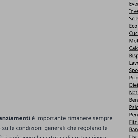
Eve
Inv
Sci
Eco
Cuc
Mot
Cal
Ris
Lav
Spo
Pri
Die
Nat
Ben
Psi
Pen
nanziamenti
è importante rimanere sempre
Fit
e sulle condizioni generali che regolano le
Ban
Fis
ì si può avere la certezza di sottoscrivere