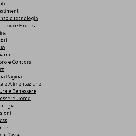
nti
estimenti
enza e tecnologia
nomia e Finanza
ina
ori
cio
parmio
oro e Concorsi
rt
ma Pagina
ta e Alimentazione
ura e Benessere
essere Uomo
cologia
sioni
ness
che
co e Tasse