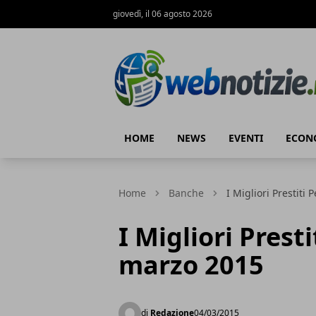
giovedì, il 06 agosto 2026
Web Notizie
HOME
NEWS
EVENTI
ECON
Home
Banche
I Migliori Prestiti
I Migliori Presti
marzo 2015
di
Redazione
04/03/2015