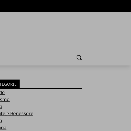
Cerca
TEGORIE
de
ismo
ia
ute e Benessere
a
nna