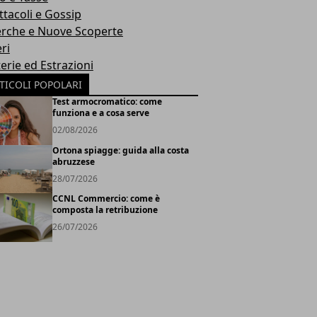
ttacoli e Gossip
erche e Nuove Scoperte
ri
erie ed Estrazioni
TICOLI POPOLARI
Test armocromatico: come
funziona e a cosa serve
02/08/2026
Ortona spiagge: guida alla costa
abruzzese
28/07/2026
CCNL Commercio: come è
composta la retribuzione
26/07/2026