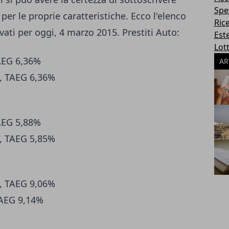
Spe
per le proprie caratteristiche. Ecco l'elenco
Ric
evati per oggi, 4 marzo 2015. Prestiti Auto:
Este
Lott
AEG 6,36%
AR
%, TAEG 6,36%
AEG 5,88%
, TAEG 5,85%
%, TAEG 9,06%
TAEG 9,14%