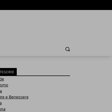
Cerca
TEGORIE
de
ismo
ia
ute e Benessere
a
nna