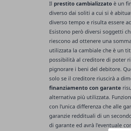
Il
prestito cambializzato
è un
f
diverso dai soliti a cui si è abitu
diverso tempo e risulta essere ad
Esistono però diversi soggetti 
riescono ad ottenere una somma 
utilizzata la cambiale che è un ti
possibilità al creditore di poter 
pignorare i beni del debitore. Q
solo se il creditore riuscirà a dim
finanziamento con garante
risu
alternativa più utilizzata. Funzio
con l’unica differenza che alle g
garanzie reddituali di un second
di garante ed avrà l’eventuale c