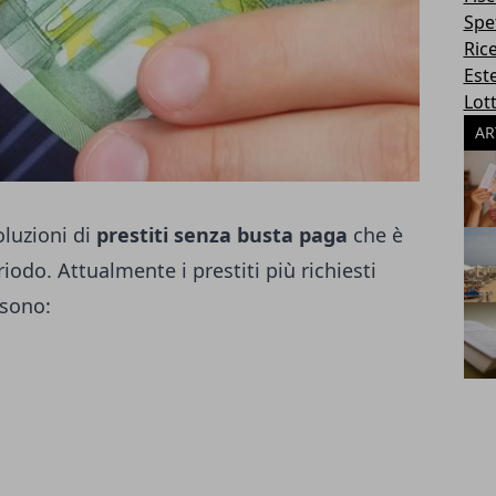
Spe
Ric
Este
Lott
AR
oluzioni di
prestiti senza busta paga
che è
iodo. Attualmente i prestiti più richiesti
 sono: