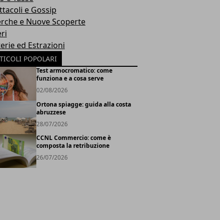
ttacoli e Gossip
erche e Nuove Scoperte
ri
erie ed Estrazioni
TICOLI POPOLARI
Test armocromatico: come
funziona e a cosa serve
02/08/2026
Ortona spiagge: guida alla costa
abruzzese
28/07/2026
CCNL Commercio: come è
composta la retribuzione
26/07/2026