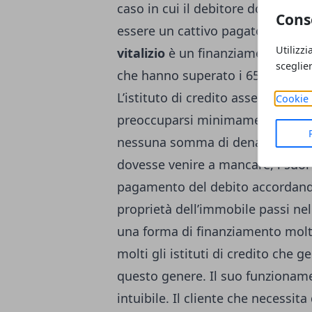
caso in cui il debitore dovesse ri
Cons
essere un cattivo pagatore né ris
Utilizzi
vitalizio
è un finanziamento che 
sceglie
che hanno superato i 65 anni di 
L’istituto di credito assegna al c
Cookie 
preoccuparsi minimamente di do
nessuna somma di denaro da resti
dovesse venire a mancare, i suoi 
pagamento del debito accordandosi
proprietà dell’immobile passi nel
una forma di finanziamento molt
molti gli istituti di credito che 
questo genere. Il suo funzionam
intuibile. Il cliente che necess