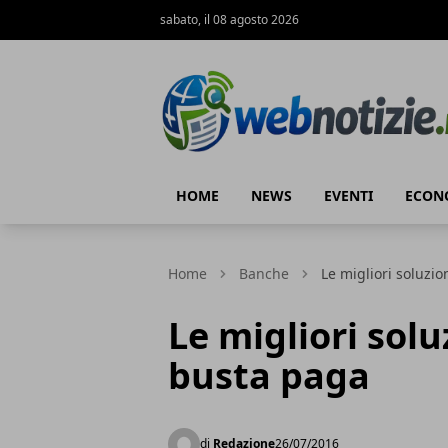
sabato, il 08 agosto 2026
Web Notizie
HOME
NEWS
EVENTI
ECON
Home
Banche
Le migliori soluzio
Le migliori solu
busta paga
di
Redazione
26/07/2016