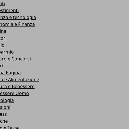
nti
estimenti
enza e tecnologia
nomia e Finanza
ina
ori
cio
parmio
oro e Concorsi
rt
ma Pagina
ta e Alimentazione
ura e Benessere
essere Uomo
cologia
sioni
ness
che
co e Tasse