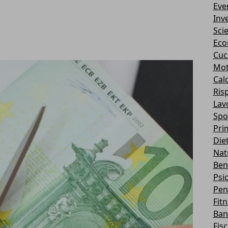
Eve
Inv
Sci
Eco
Cuc
Mot
Cal
Ris
Lav
Spo
Pri
Die
Nat
Ben
Psi
Pen
Fit
Ban
Fis