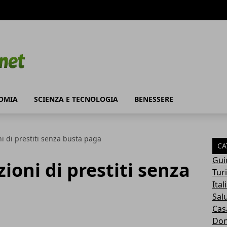
OMIA
SCIENZA E TECNOLOGIA
BENESSERE
ni di prestiti senza busta paga
CA
Gui
zioni di prestiti senza
Tur
Ital
Sal
Cas
Do