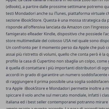
(
eBooks
), a partire dalle prossime settimane potremo qu
testi Mondadori anche su iTunes, piattaforma virtuale c
sezione iBookStore. Questa è una mossa strategica da p
risponde all'offensiva lanciata da Amazon con l'ingresso
famigerato
eReader Kindle
, dispositivo che possiede l'a
store multimediale del colosso USA nel quale sono disponib
Un confronto per il momento perso da Apple che può 
assai più ristretto di volumi, quello che conta però è la 
profilo la casa di Cupertino non sbaglia un colpo, come g
è quella di contattare i più importanti distributori di og
accordi in grado di garantire un numero soddisfacente 
di raggiungere il prima possibile una soglia soddisface
tra Apple iBookStore e Mondadori permette inoltre a molt
spiccare il volo anche sul mercato mondiale, infatti i clas
italiana ed i best seller contemporanei potranno mirare
ampio grazie a questo accordo. La gara di accordi intra