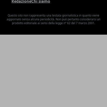
Redazione
Chi siamo
Questo sito non rappresenta una testata giornalistica in quanto viene
aggiornato senza alcuna periodicità. Non può pertanto considerarsi un
prodotto editoriale ai sensi della legge n° 62 del 7 marzo 2001.