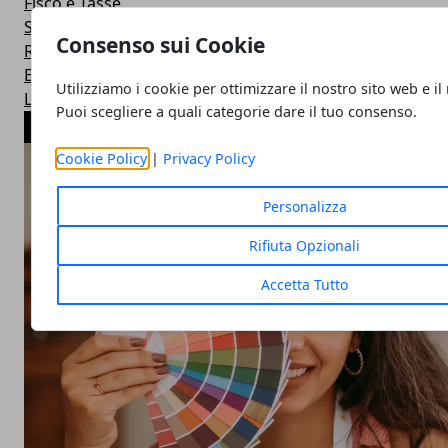
Fisco e Tasse
Spettacoli e Gossip
Consenso sui Cookie
Ricerche e Nuove Scoperte
Esteri
Utilizziamo i cookie per ottimizzare il nostro sito web e il
Lotterie ed Estrazioni
Puoi scegliere a quali categorie dare il tuo consenso.
ARTICOLI POPOLARI
Cookie Policy
|
Privacy Policy
Personalizza
Rifiuta Opzionali
Accetta Tutto