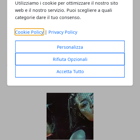
Utilizziamo i cookie per ottimizzare il nostro sito
web e il nostro servizio. Puoi scegliere a quali
categorie dare il tuo consenso.
Cookie Policy
|
Privacy Policy
Personalizza
Rifiuta Opzionali
Jurassic World, al cinema l'ultimo
capitolo della saga di Steven Spielberg
Accetta Tutto
10/06/2015