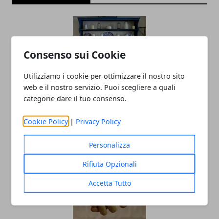
Consenso sui Cookie
Utilizziamo i cookie per ottimizzare il nostro sito
web e il nostro servizio. Puoi scegliere a quali
categorie dare il tuo consenso.
Prestiti Casa, Arredamento e Mobili:
Proposte Aprile 2019
Cookie Policy
|
Privacy Policy
24/04/2019
Personalizza
Rifiuta Opzionali
Accetta Tutto