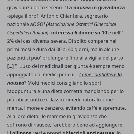
gravidanza poco sereno. "
La nausea
in gravidanza
-spiega il prof. Antonio Chiantera, segretario
nazionale
AOGOI (Associazione Ostetrici Ginecologi
Ospedalieri Italiani)
-
interessa 6 donne su 10
e nell'1-
2% dei casi diventa severa. Di solito compare nei
primi mesi e dura dai 30 ai 40 giorni, ma in alcune
pazienti si puo' prolungare fino alla vigilia del parto
[...] " L’uso dei medicinali per giunta è sempre meno
appoggiato dai medici per cui...
Come combattere
la
nausea
?
Molti medici consigliano lo sport,
l’agopuntura e una dieta corretta mangiando per lo
più cibi asciutti e i classici rimedi naturali come
menta, limone e zenzero, evitando caffè e spremute.
Alla loro dieta , le mamme in gravidanza che
soffrono di nausee, farebbero bene ad aggiungere
i
Lollipops
, veri e propri
ghiaccioli antinausea
, in