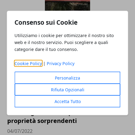
“La malasanità pugliese ha ucciso mia
Consenso sui Cookie
mamma”: l’appello di un figlio che
Utilizziamo i cookie per ottimizzare il nostro sito
descrive una realtà dolorosa
web e il nostro servizio. Puoi scegliere a quali
14/11/2023
categorie dare il tuo consenso.
Cookie Policy
|
Privacy Policy
Personalizza
Rifiuta Opzionali
Accetta Tutto
La melagrana: un Superfood dalle
proprietà sorprendenti
04/07/2022