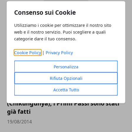
Consenso sui Cookie
Gli antibiotici legati all'aumento del
rischio di infarto
Utilizziamo i cookie per ottimizzare il nostro sito
20/08/2014
web e il nostro servizio. Puoi scegliere a quali
categorie dare il tuo consenso.
Cookie Policy
|
Privacy Policy
Personalizza
Rifiuta Opzionali
Accetta Tutto
Vaccino per il virus della zanzara tigre
(Chikungunya), i Primi Passi sono stati
già fatti
19/08/2014