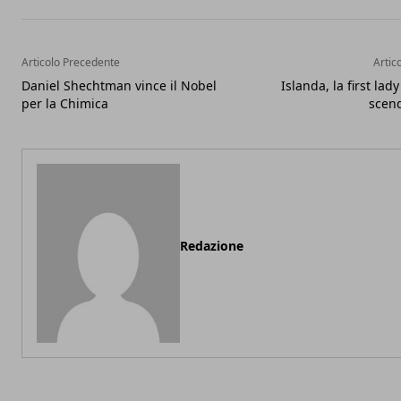
Articolo Precedente
Artic
Daniel Shechtman vince il Nobel
Islanda, la first lad
per la Chimica
scend
Redazione