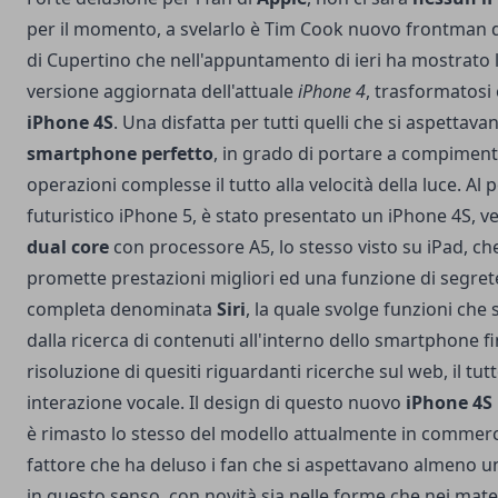
per il momento, a svelarlo è Tim Cook nuovo frontman d
di Cupertino che nell'appuntamento di ieri ha mostrato 
versione aggiornata dell'attuale
iPhone 4
, trasformatosi 
iPhone 4S
. Una disfatta per tutti quelli che si aspettava
smartphone perfetto
, in grado di portare a compimen
operazioni complesse il tutto alla velocità della luce. Al 
futuristico iPhone 5, è stato presentato un iPhone 4S, v
dual core
con processore A5, lo stesso visto su iPad, ch
promette prestazioni migliori ed una funzione di segret
completa denominata
Siri
, la quale svolge funzioni che
dalla ricerca di contenuti all'interno dello smartphone fi
risoluzione di quesiti riguardanti ricerche sul web, il tut
interazione vocale. Il design di questo nuovo
iPhone 4S
è rimasto lo stesso del modello attualmente in commerci
fattore che ha deluso i fan che si aspettavano almeno 
in questo senso, con novità sia nelle forme che nei mater