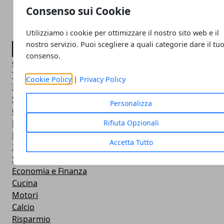
Consenso sui Cookie
Utilizziamo i cookie per ottimizzare il nostro sito web e il
nostro servizio. Puoi scegliere a quali categorie dare il tu
CATEGORIE
consenso.
Guide
Turismo
Cookie Policy
|
Privacy Policy
Italia
Salute e Benessere
Personalizza
Casa
Donna
Rifiuta Opzionali
Eventi
Accetta Tutto
Investimenti
Scienza e tecnologia
Economia e Finanza
Cucina
Motori
Calcio
Risparmio