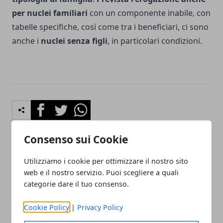
per nuclei familiari
con un componente inabile, con
tabelle specifiche, così come tra i beneficiari, ci sono
anche i
nuclei senza figli
, in particolari condizioni.
Facebook
Twitter
Whatsapp
Consenso sui Cookie
Articolo Precedente
Articolo Successivo
Utilizziamo i cookie per ottimizzare il nostro sito
web e il nostro servizio. Puoi scegliere a quali
Modello RED per le
Cumulo Pensione: si alla
pensioni: le novità 2017
pensione anticipata anche
categorie dare il tuo consenso.
per il contributivo
Cookie Policy
|
Privacy Policy