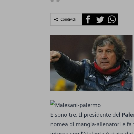
Facebook
Twitter
Whatsapp
Condividi
E sono tre. Il presidente del
Pale
nomea di mangia-allenatori e fa
interna con l’Atalanta è stato dato