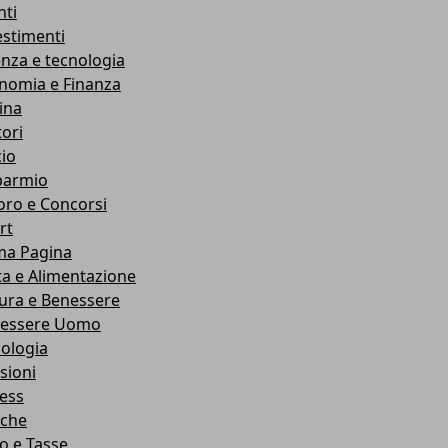
nti
estimenti
enza e tecnologia
nomia e Finanza
ina
ori
cio
parmio
oro e Concorsi
rt
ma Pagina
ta e Alimentazione
ura e Benessere
essere Uomo
cologia
sioni
ness
che
co e Tasse