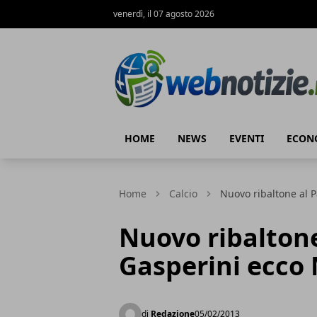
venerdì, il 07 agosto 2026
Web Notizie
HOME
NEWS
EVENTI
ECON
Home
Calcio
Nuovo ribaltone al 
Nuovo ribaltone
Gasperini ecco
di
Redazione
05/02/2013