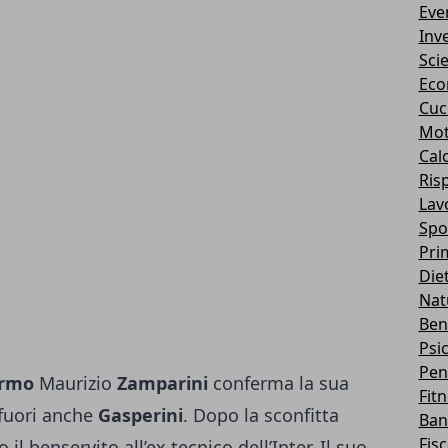
Eve
Inv
Sci
Eco
Cuc
Mot
Cal
Ris
Lav
Spo
Pri
Die
Nat
Ben
Psi
Pen
rmo
Maurizio
Zamparini
conferma la sua
Fit
 fuori anche
Gasperini
. Dopo la sconfitta
Ban
Fis
 il benservito all’ex tecnico dell’Inter. Il suo