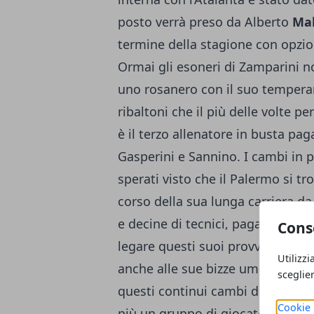
posto verrà preso da Alberto
Mal
termine della stagione con opzio
Ormai gli esoneri di Zamparini n
uno rosanero con il suo tempera
ribaltoni che il più delle volte p
è il terzo allenatore in busta p
Gasperini e Sannino. I cambi in 
sperati visto che il Palermo si tr
corso della sua lunga carriera d
e decine di tecnici, pagando di 
Cons
legare questi suoi provvedimenti 
Utilizzi
anche alle sue bizze umorali. La 
sceglie
questi continui cambi di rotta r
Cookie 
più un gruppo di giocatori che s