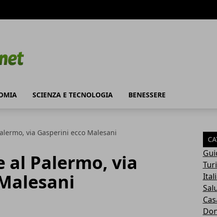
OMIA
SCIENZA E TECNOLOGIA
BENESSERE
Palermo, via Gasperini ecco Malesani
CA
Gui
 al Palermo, via
Tur
 Malesani
Ital
Sal
Cas
Do