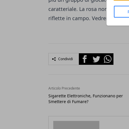
caratteriale. La rosa non sembra
riflette in campo. Vedremo se l’a
Facebook
Twitter
Whatsapp
Condividi
Articolo Precedente
Sigarette Elettroniche, Funzionano per
Smettere di Fumare?