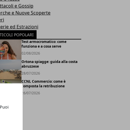
ttacoli e Gossip
erche e Nuove Scoperte
ri
erie ed Estrazioni
TICOLI POPOLARI
Test armocromatico: come
funziona e a cosa serve
02/08/2026
Ortona spiagge: guida alla costa
abruzzese
28/07/2026
CCNL Commercio: come è
composta la retribuzione
26/07/2026
 Puoi