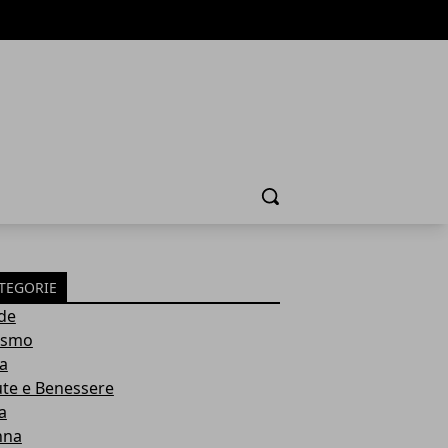
Cerca
TEGORIE
de
ismo
ia
ute e Benessere
a
nna