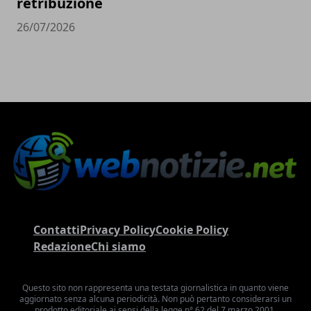
retribuzione
26/07/2026
Contatti
Privacy Policy
Cookie Policy
Redazione
Chi siamo
Questo sito non rappresenta una testata giornalistica in quanto viene
aggiornato senza alcuna periodicità. Non può pertanto considerarsi un
prodotto editoriale ai sensi della legge n° 62 del 7 marzo 2001.