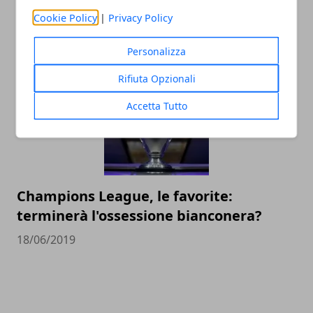
Le imprese più grandi nel calcio
Cookie Policy
|
Privacy Policy
dilettantistico in Italia
14/12/2020
Personalizza
Rifiuta Opzionali
Accetta Tutto
Champions League, le favorite:
terminerà l'ossessione bianconera?
18/06/2019