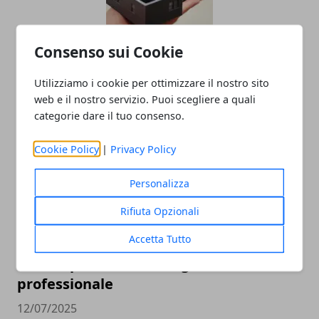
Consenso sui Cookie
Come sfruttare le planimetrie catastali
Utilizziamo i cookie per ottimizzare il nostro sito
online per valorizzare il tuo immobile
web e il nostro servizio. Puoi scegliere a quali
28/07/2025
categorie dare il tuo consenso.
Cookie Policy
|
Privacy Policy
Personalizza
Rifiuta Opzionali
Accetta Tutto
Cosa aspettarsi da un’agenzia hostess
professionale
12/07/2025