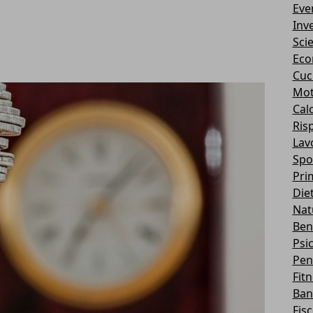
Eve
Inv
Sci
Eco
Cuc
Mot
Cal
Ris
Lav
Spo
Pri
Die
Nat
Ben
Psi
Pen
Fit
Ban
Fis