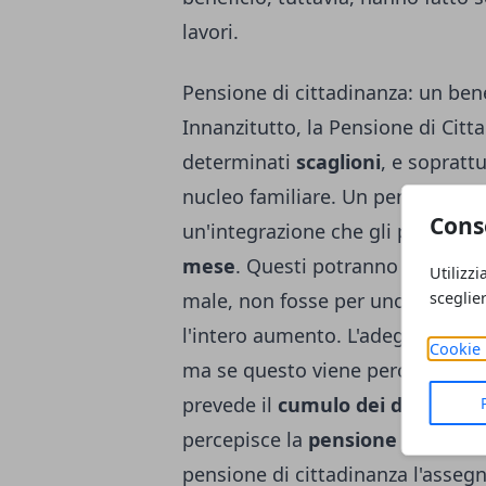
lavori.
Pensione di cittadinanza: un ben
Innanzitutto, la Pensione di Citt
determinati
scaglioni
, e sopratt
nucleo familiare. Un pensionato 
Cons
un'integrazione che gli permetter
mese
. Questi potranno
salire a
Utilizzi
sceglie
male, non fosse per uno spiacev
l'intero aumento. L'adeguamento s
Cookie 
ma se questo viene percepito da 
prevede il
cumulo dei due asseg
percepisce la
pensione minima d
pensione di cittadinanza l'asseg