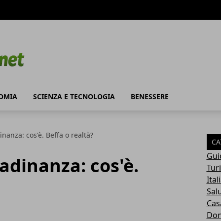
OMIA
SCIENZA E TECNOLOGIA
BENESSERE
inanza: cos'è. Beffa o realtà?
CA
Gui
tadinanza: cos'è.
Tur
Ital
Sal
Cas
Do