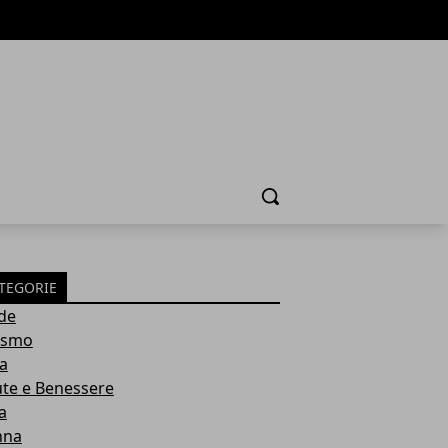
Cerca
TEGORIE
de
ismo
ia
ute e Benessere
a
nna