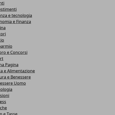
nti
estimenti
enza e tecnologia
nomia e Finanza
ina
ori
cio
parmio
oro e Concorsi
rt
ma Pagina
ta e Alimentazione
ura e Benessere
essere Uomo
cologia
sioni
ness
che
co e Tasse