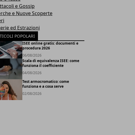
ttacoli e Gossip
erche e Nuove Scoperte
ri
erie ed Estrazioni
TICOLI POPOLARI
ISEE online gratis: documenti e
procedura 2026
06/08/2026
Scala di equivalenza ISEE: come
funziona il coefficiente
04/08/2026
Test armocromatico: come
funziona e a cosa serve
02/08/2026