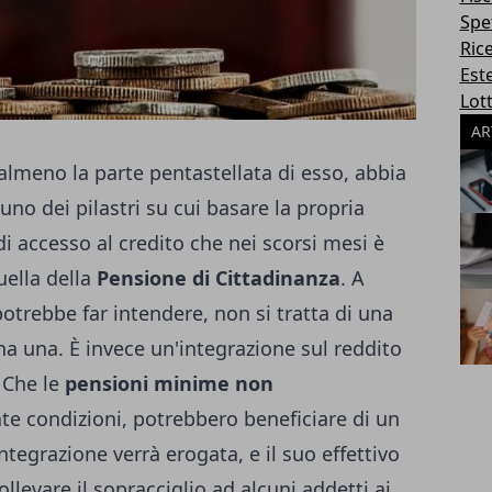
Spe
Ric
Este
Lott
AR
almeno la parte pentastellata di esso, abbia
uno dei pilastri su cui basare la propria
 di accesso al credito che nei scorsi mesi è
uella della
Pensione di Cittadinanza
. A
potrebbe far intendere, non si tratta di una
a una. È invece un'integrazione sul reddito
 Che le
pensioni minime non
te condizioni, potrebbero beneficiare di un
tegrazione verrà erogata, e il suo effettivo
ollevare il sopracciglio ad alcuni addetti ai