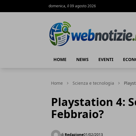
domenica, il 09 agosto 2026
Web Notizie
HOME
NEWS
EVENTI
ECON
Home
Scienza e tecnologia
Playst
Playstation 4: 
Febbraio?
di
Redazione
01/02/2013