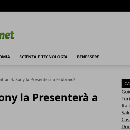
OMIA
SCIENZA E TECNOLOGIA
BENESSERE
ation 4: Sony la Presenterà a Febbraio?
CA
Gui
Sony la Presenterà a
Tur
Ital
Sal
Cas
Do