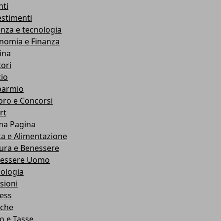
nti
estimenti
enza e tecnologia
nomia e Finanza
ina
ori
cio
parmio
oro e Concorsi
rt
ma Pagina
ta e Alimentazione
ura e Benessere
essere Uomo
cologia
sioni
ness
che
co e Tasse