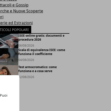
ttacoli e Gossip
erche e Nuove Scoperte
ri
erie ed Estrazioni
TICOLI POPOLARI
ISEE online gratis: documenti e
procedura 2026
06/08/2026
Scala di equivalenza ISEE: come
funziona il coefficiente
04/08/2026
Test armocromatico: come
funziona e a cosa serve
02/08/2026
 Puoi