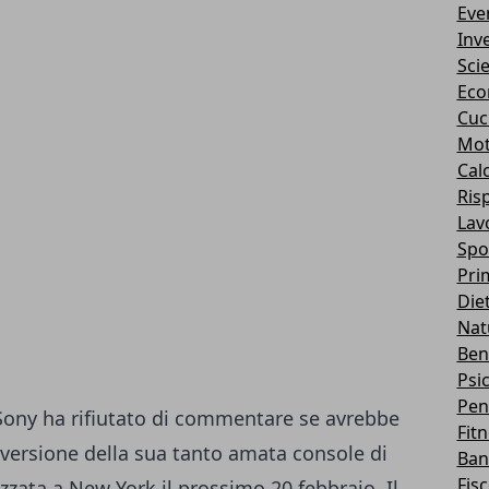
Eve
Inv
Sci
Eco
Cuc
Mot
Cal
Ris
Lav
Spo
Pri
Die
Nat
Ben
Psi
Pen
ony ha rifiutato di commentare se avrebbe
Fit
 versione della sua tanto amata console di
Ban
Fis
zzata a New York il prossimo 20 febbraio. Il