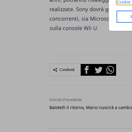
Cookie 
realizzate. Sony dovrà guardarsi, 
concorrenti, sia Microsoft con l
sulla console
Wii U
.
Facebook
Twitter
Whatsapp
Condividi
Articolo Precedente
Balotelli il ritorno, Mario riuscirà a cambi