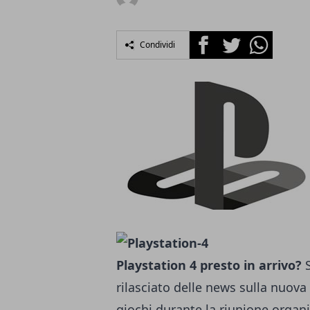
Facebook
Twitter
Whatsapp
Condividi
Playstation 4 presto in arrivo?
S
rilasciato delle news sulla nuova
giochi durante la riunione organi