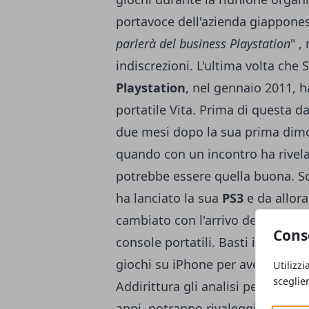
portavoce dell'azienda giappones
parlerà del business Playstation
" ,
indiscrezioni. L'ultima volta che
Playstation
, nel gennaio 2011, 
portatile Vita. Prima di questa 
due mesi dopo la sua prima dimo
quando con un incontro ha rivel
potrebbe essere quella buona. S
ha lanciato la sua
PS3
e da allor
cambiato con l'arrivo degli smar
Cons
console portatili. Basti infatti pe
giochi su iPhone per avere una 
Utilizzi
sceglie
Addirittura gli analisi pensano c
anni, potranno rivaleggiare ad a