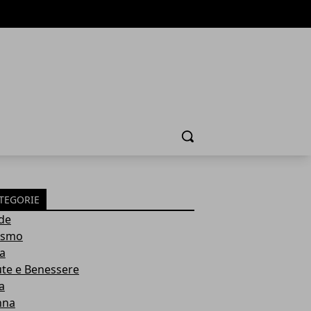
Cerca
TEGORIE
de
ismo
ia
ute e Benessere
a
nna