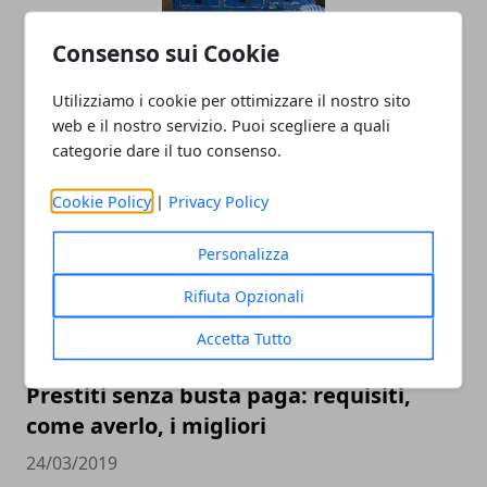
Consenso sui Cookie
Prestiti Casa, Arredamento e Mobili:
Utilizziamo i cookie per ottimizzare il nostro sito
Proposte Aprile 2019
web e il nostro servizio. Puoi scegliere a quali
categorie dare il tuo consenso.
24/04/2019
Cookie Policy
|
Privacy Policy
Personalizza
Rifiuta Opzionali
Accetta Tutto
Prestiti senza busta paga: requisiti,
come averlo, i migliori
24/03/2019