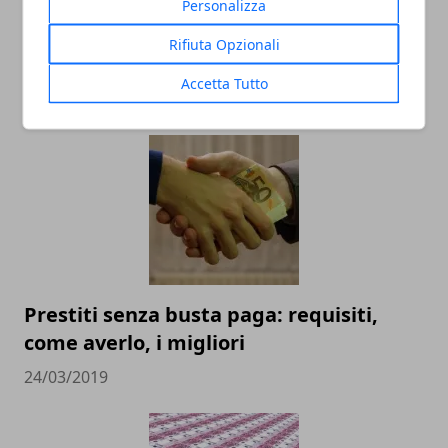
Personalizza
Prestiti Casa, Arredamento e Mobili:
Rifiuta Opzionali
Proposte Aprile 2019
Accetta Tutto
24/04/2019
Prestiti senza busta paga: requisiti,
come averlo, i migliori
24/03/2019