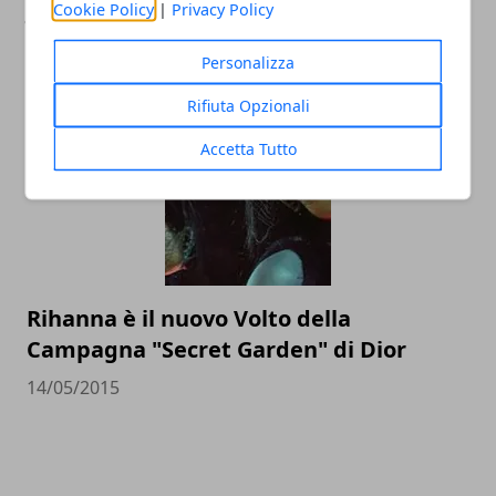
Jurassic World, al cinema l'ultimo
Cookie Policy
|
Privacy Policy
capitolo della saga di Steven Spielberg
Personalizza
10/06/2015
Rifiuta Opzionali
Accetta Tutto
Rihanna è il nuovo Volto della
Campagna "Secret Garden" di Dior
14/05/2015