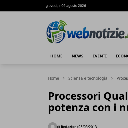
giovedì, il 06 agosto 2026
Web Notizie
HOME
NEWS
EVENTI
ECON
Home
Scienza e tecnologia
Proce
Processori Qua
potenza con i 
di
Redazione
25/03/2013