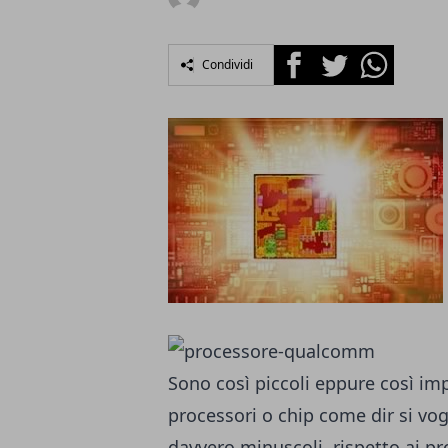
Facebook
Twitter
Whatsapp
Condividi
Sono così piccoli eppure così im
processori o chip come dir si vogl
davvero minuscoli, rispetto ai pr