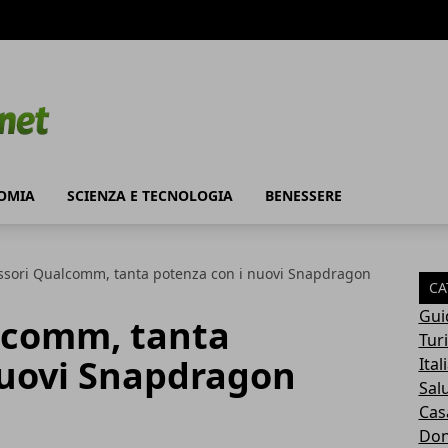
OMIA
SCIENZA E TECNOLOGIA
BENESSERE
ssori Qualcomm, tanta potenza con i nuovi Snapdragon
CA
Gui
lcomm, tanta
Tur
nuovi Snapdragon
Ital
Sal
Cas
Do