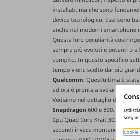
installati, ma che sono fondamen
device tecnologico. Essi sono bas
anche nei moderni smartphone c
Questa loro peculiarità costringe
sempre più evoluti e potenti o a 
compito. In questo specifico sett
tempo viene scelto dai più grand
Qualcomm
. Quest’ultima è stat
ed ora è pronta a svelare dei pr
Cons
Vediamo nel dettaglio di cosa si 
Snapdragon
600 e 800. I primi d
Utilizzi
sceglie
Cpu Quad Core Krait 300, Gpu A
secondi invece montano: Cpu Qu
Cookie 
supporto RAM LPDD3 da 800 Mhz.