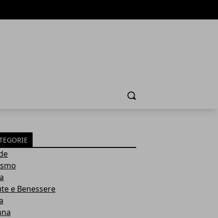
Cerca
TEGORIE
de
ismo
ia
ute e Benessere
a
nna