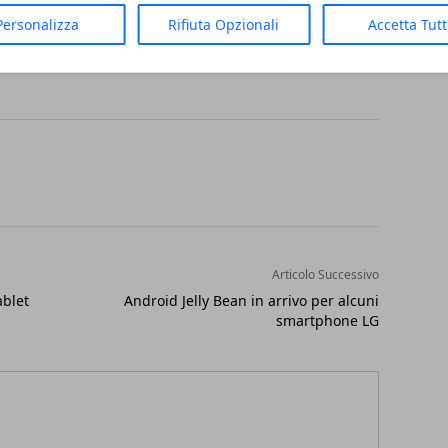
Personalizza
Rifiuta Opzionali
Accetta Tut
Articolo Successivo
ablet
Android Jelly Bean in arrivo per alcuni
smartphone LG