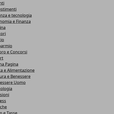
nti
estimenti
enza e tecnologia
nomia e Finanza
ina
ori
cio
parmio
oro e Concorsi
rt
ma Pagina
ta e Alimentazione
ura e Benessere
essere Uomo
cologia
sioni
ness
che
co e Tasse