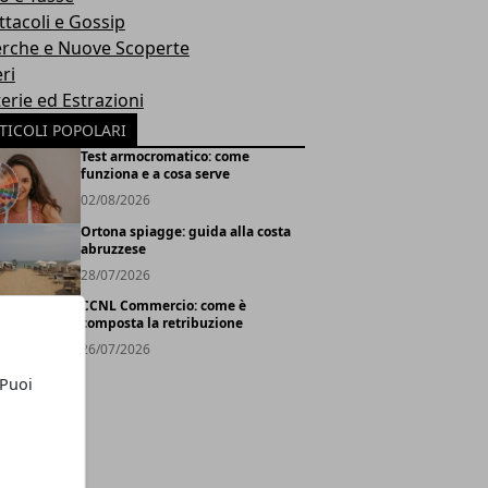
ttacoli e Gossip
erche e Nuove Scoperte
ri
erie ed Estrazioni
TICOLI POPOLARI
Test armocromatico: come
funziona e a cosa serve
02/08/2026
Ortona spiagge: guida alla costa
abruzzese
28/07/2026
CCNL Commercio: come è
composta la retribuzione
26/07/2026
 Puoi