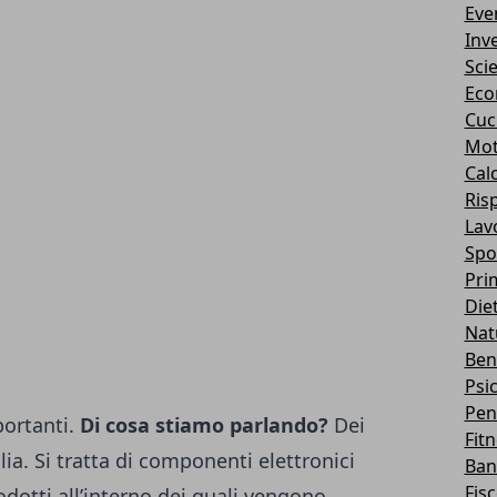
Eve
Inv
Sci
Eco
Cuc
Mot
Cal
Ris
Lav
Spo
Pri
Die
Nat
Ben
Psi
Pen
portanti.
Di cosa stiamo parlando?
Dei
Fit
ia. Si tratta di componenti elettronici
Ban
Fis
odotti all’interno dei quali vengono