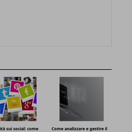
ità sui social: come
Come analizzare e gestire il