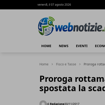
venerdì, il 07 agosto 2026
Web Notizie
HOME
NEWS
EVENTI
ECON
Home
Fisco e Tasse
Proroga rotta
Proroga rottama
spostata la sc
di
Redazione
30/11/2017