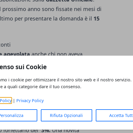
l prossimo anno sono fissate nei mesi di
 ultimo per presentare la domanda è il
15
conti
e agevolata
anche chi non aveva
è stato compreso nel piano di dilazione
enso sui Cookie
 cartelle entro i termini di scadenza. Sono
amo i cookie per ottimizzare il nostro sito web e il nostro servizio.
ali beneficiari della
maxi rottamazione
re a quali categorie dare il tuo consenso.
affidate ad Equitalia e alla nuova Agenzia
Policy
|
Privacy Policy
i riferiscono al periodo
dal 1 gennaio 2000
rimo pagamento del 2018 è stato inoltre
Personalizza
Rifiuta Opzionali
Accetta Tut
talieri
potranno sanare i capitali tenuti
o forfettario del
3%.
Una novità