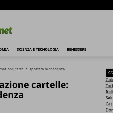
OMIA
SCIENZA E TECNOLOGIA
BENESSERE
mazione cartelle: spostata la scadenza
CA
Gui
zione cartelle:
Tur
adenza
Ital
Sal
Cas
Do