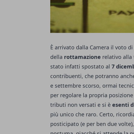
È arrivato dalla Camera il voto di
della
rottamazione
relativo alla
stato infatti spostato al
7 dicem
contribuenti, che potranno anche 
e settembre scorso, ormai tecni
per regolare la propria posizione
tributi non versati e si è
esenti d
più unico che raro. Certo, ricor
posticipato (e per ben due volte)
postuma, giacché si attende la p