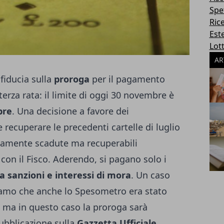
Spe
Ric
Este
Lott
AR
 fiducia sulla
proroga
per il pagamento
 terza rata: il limite di oggi 30 novembre è
bre
. Una decisione a favore dei
recuperare le precedenti cartelle di luglio
camente scadute ma recuperabili
 con il Fisco. Aderendo, si pagano solo i
a sanzioni e interessi di mora
. Un caso
diamo che anche lo
Spesometro
era stato
, ma in questo caso la proroga sarà
ubblicazione sulla
Gazzetta Ufficiale
.