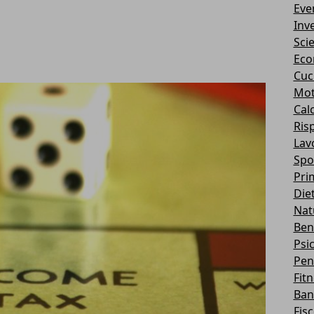
Eve
Inv
Sci
Eco
Cuc
Mot
Cal
Ris
Lav
Spo
Pri
Die
Nat
Ben
Psi
Pen
Fit
Ban
Fis