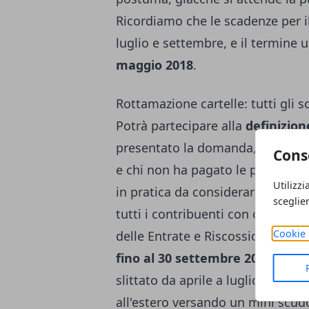
Ricordiamo che le scadenze per i
luglio e settembre, e il termine
maggio 2018
.
Rottamazione cartelle: tutti gli s
Potrà partecipare alla
definizion
presentato la domanda, chi non 
Cons
e chi non ha pagato le precedenti
Utilizzi
in pratica da considerarsi potenzi
sceglie
tutti i contribuenti con cartelle 
Cookie 
delle Entrate e Riscossione che s
fino al 30 settembre 2017
. Il p
slittato da aprile a luglio, e i
fron
all'estero versando un mini scud