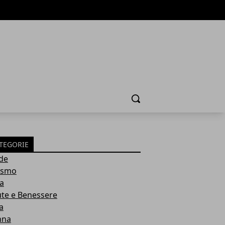
Cerca
TEGORIE
de
ismo
ia
ute e Benessere
a
nna