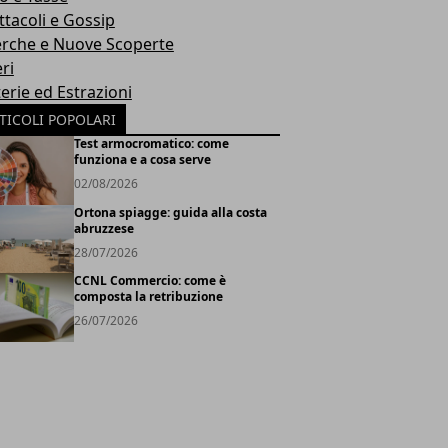
ttacoli e Gossip
erche e Nuove Scoperte
ri
erie ed Estrazioni
TICOLI POPOLARI
Test armocromatico: come
funziona e a cosa serve
02/08/2026
Ortona spiagge: guida alla costa
abruzzese
28/07/2026
CCNL Commercio: come è
composta la retribuzione
26/07/2026