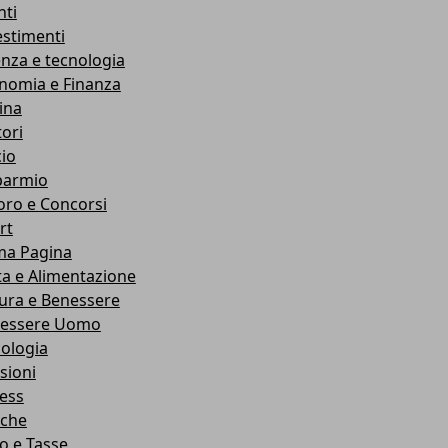
nti
estimenti
enza e tecnologia
nomia e Finanza
ina
ori
cio
parmio
oro e Concorsi
rt
ma Pagina
ta e Alimentazione
ura e Benessere
essere Uomo
cologia
sioni
ness
che
co e Tasse