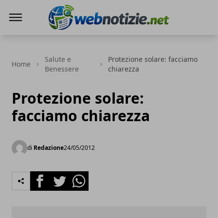
Web Notizie
Salute e
Protezione solare: facciamo
Home
Benessere
chiarezza
Protezione solare:
facciamo chiarezza
di
Redazione
24/05/2012
Facebook
Twitter
Whatsapp