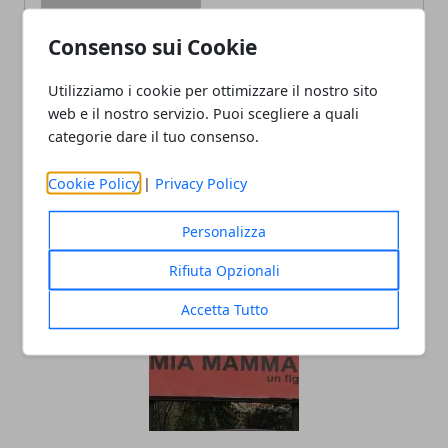
Consenso sui Cookie
Redazione
Utilizziamo i cookie per ottimizzare il nostro sito
web e il nostro servizio. Puoi scegliere a quali
categorie dare il tuo consenso.
Cookie Policy
|
Privacy Policy
Personalizza
ARTICOLI CORRELATI
Rifiuta Opzionali
Accetta Tutto