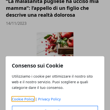
“La malasanità pugliese ha ucciso mia
mamma”: l’appello di un figlio che
descrive una realtà dolorosa
14/11/2023
Consenso sui Cookie
La melagrana: un Superfood dalle
Utilizziamo i cookie per ottimizzare il nostro sito
web e il nostro servizio. Puoi scegliere a quali
proprietà sorprendenti
categorie dare il tuo consenso.
04/07/2022
Cookie Policy
|
Privacy Policy