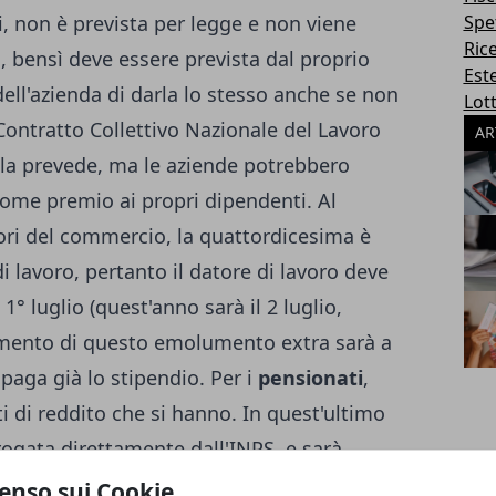
i, non è prevista per legge e non viene
Spe
Ric
i, bensì deve essere prevista dal proprio
Este
dell'azienda di darla lo stesso anche se non
Lott
Contratto Collettivo Nazionale del Lavoro
AR
la prevede, ma le aziende potrebbero
ome premio ai propri dipendenti. Al
tori del commercio, la quattordicesima è
di lavoro, pertanto il datore di lavoro deve
° luglio (quest'anno sarà il 2 luglio,
gamento di questo emolumento extra sarà a
paga già lo stipendio. Per i
pensionati
,
iti di reddito che si hanno. In quest'ultimo
rogata direttamente dall'INPS, e sarà
 2018 (lunedì).
enso sui Cookie