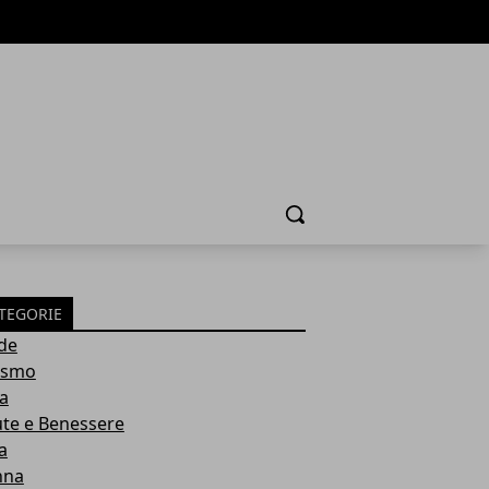
Cerca
TEGORIE
de
ismo
ia
ute e Benessere
a
nna