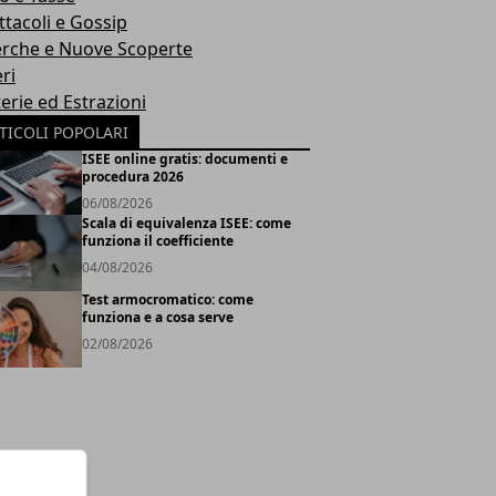
ttacoli e Gossip
erche e Nuove Scoperte
ri
erie ed Estrazioni
TICOLI POPOLARI
ISEE online gratis: documenti e
procedura 2026
06/08/2026
Scala di equivalenza ISEE: come
funziona il coefficiente
04/08/2026
Test armocromatico: come
funziona e a cosa serve
02/08/2026