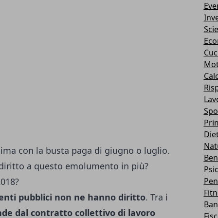
Eve
Inv
Sci
Eco
Cuc
Mot
Cal
Ris
Lav
Spo
Pri
Die
Nat
sima con la busta paga di giugno o luglio.
Ben
 diritto a questo emolumento in più?
Psi
2018?
Pen
Fit
nti pubblici non ne hanno diritto
. Tra i
Ban
de dal contratto collettivo di lavoro
Fis