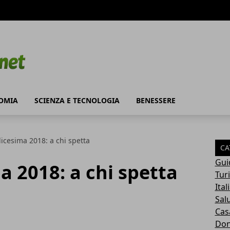
OMIA
SCIENZA E TECNOLOGIA
BENESSERE
icesima 2018: a chi spetta
CA
Gui
 2018: a chi spetta
Tur
Ital
Sal
Cas
Do