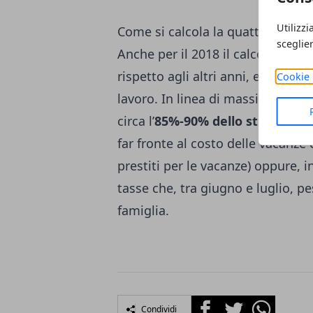
Utilizzi
Come si calcola la quattordicesi
sceglie
Anche per il 2018 il calcolo dell
rispetto agli altri anni, e viene 
Cookie 
lavoro. In linea di massima, poss
circa l’
85%-90% dello stipendio 
far fronte al costo delle vacanze e
prestiti per le vacanze) oppure, in
tasse che, tra giugno e luglio, p
famiglia.
Facebook
Twitter
Whatsapp
Condividi