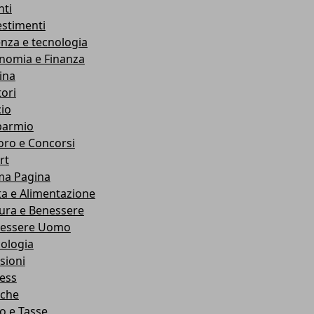
nti
estimenti
enza e tecnologia
nomia e Finanza
ina
ori
cio
parmio
oro e Concorsi
rt
ma Pagina
ta e Alimentazione
ura e Benessere
essere Uomo
cologia
sioni
ness
che
co e Tasse