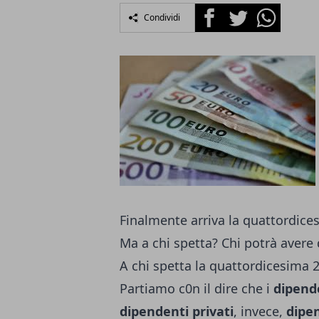
Facebook
Twitter
Whatsapp
Condividi
Finalmente arriva la quattordice
Ma a chi spetta? Chi potrà avere
A chi spetta la quattordicesima 
Partiamo c0n il dire che i
dipende
dipendenti privati
, invece,
dipen