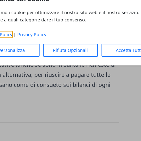
amo i cookie per ottimizzare il nostro sito web e il nostro servizio.
ma 2018?
re a quali categorie dare il tuo consenso.
a quattordicesima mensilità rimane lo stesso
fatto a seconda del contratto nazionale di
Policy
|
Privacy Policy
iamo dire che l'importo della 14° è pari a
Personalizza
Rifiuta Opzionali
Accetta Tut
mensile
. La 14° arriva, come ogni anno, per
stive (anche se sono in salita le richieste di
 alternativa, per riuscire a pagare tutte le
esano come di consueto sui bilanci di ogni