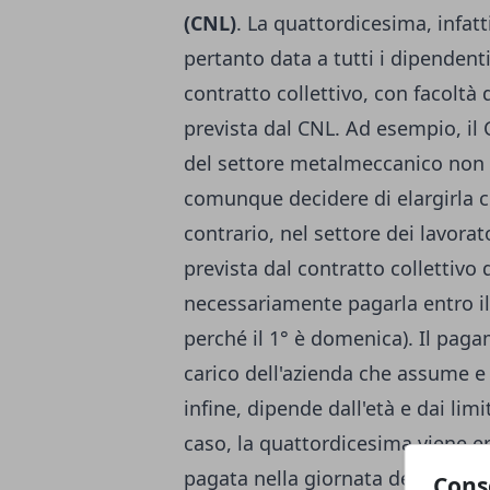
(CNL)
. La quattordicesima, infatt
pertanto data a tutti i dipendent
contratto collettivo, con facoltà 
prevista dal CNL. Ad esempio, il 
del settore metalmeccanico non 
comunque decidere di elargirla c
contrario, nel settore dei lavora
prevista dal contratto collettivo 
necessariamente pagarla entro il 1
perché il 1° è domenica). Il pa
carico dell'azienda che assume e 
infine, dipende dall'età e dai lim
caso, la quattordicesima viene e
pagata nella giornata del 2 luglio
Cons