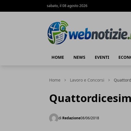
sabato, il 08 agosto 2026
Web Notizie
HOME
NEWS
EVENTI
ECON
Home
Lavoro e Concorsi
Quattord
Quattordicesima
di
Redazione
08/06/2018