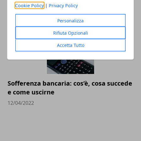
come calcolare le rate
Cookie Policy
|
Privacy Policy
19/12/2023
Personalizza
Rifiuta Opzionali
Accetta Tutto
Sofferenza bancaria: cos’è, cosa succede
e come uscirne
12/04/2022