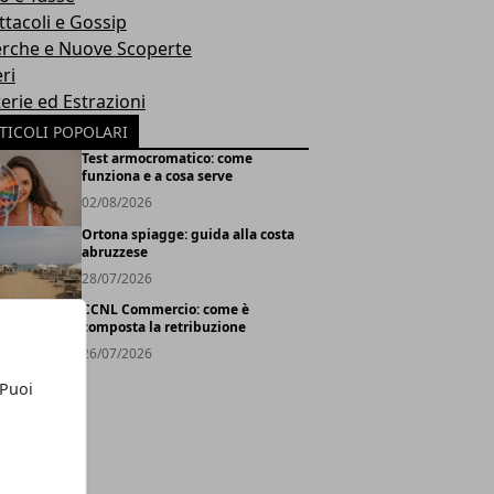
ttacoli e Gossip
erche e Nuove Scoperte
ri
erie ed Estrazioni
TICOLI POPOLARI
Test armocromatico: come
funziona e a cosa serve
02/08/2026
Ortona spiagge: guida alla costa
abruzzese
28/07/2026
CCNL Commercio: come è
composta la retribuzione
26/07/2026
 Puoi