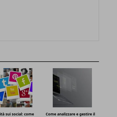
ità sui social: come
Come analizzare e gestire il