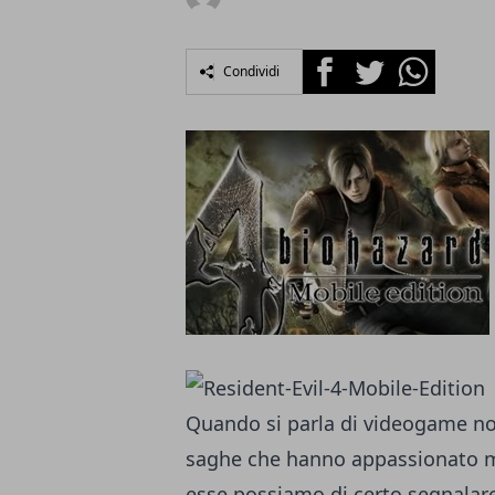
Facebook
Twitter
Whatsapp
Condividi
Quando si parla di videogame non 
saghe che hanno appassionato mil
esse possiamo di certo segnalare,