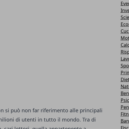
Eve
Inv
Sci
Eco
Cuc
Mot
Cal
Ris
Lav
Spo
Pri
Die
Nat
Ben
Psi
Pen
si può non far riferimento alle principali
Fit
ioni di utenti in tutto il mondo. Tra di
Ban
Fis
 cari lettori, quella appartenente a