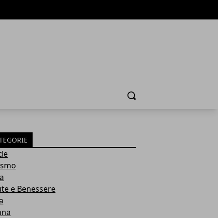
Cerca
TEGORIE
de
ismo
ia
ute e Benessere
a
nna