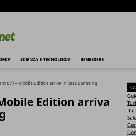
OMIA
SCIENZA E TECNOLOGIA
BENESSERE
ent Evil 4 Mobile Edition arriva in casa Samsung
CA
Gui
Mobile Edition arriva
Tur
g
Ital
Sal
Cas
Do