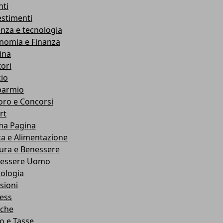
nti
estimenti
enza e tecnologia
nomia e Finanza
ina
ori
cio
parmio
oro e Concorsi
rt
ma Pagina
ta e Alimentazione
ura e Benessere
essere Uomo
cologia
sioni
ness
che
co e Tasse