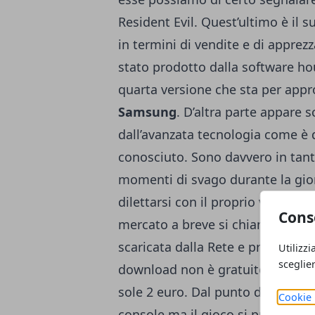
Resident Evil. Quest’ultimo è il 
in termini di vendite e di apprez
stato prodotto dalla software h
quarta versione che sta per appro
Samsung
. D’altra parte appare 
dall’avanzata tecnologia come è q
conosciuto. Sono davvero in tan
momenti di svago durante la gior
dilettarsi con il proprio videogio
Cons
mercato a breve si chiama
Resid
scaricata dalla Rete e precisamen
Utilizzi
sceglie
download non è gratuito ma ha un
sole 2 euro. Dal punto di vista te
Cookie 
console ma il gioco si presenta 