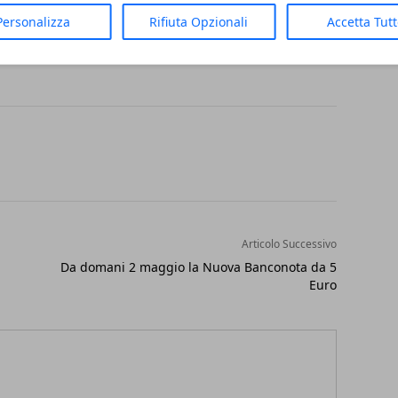
Personalizza
Rifiuta Opzionali
Accetta Tut
Articolo Successivo
Da domani 2 maggio la Nuova Banconota da 5
Euro