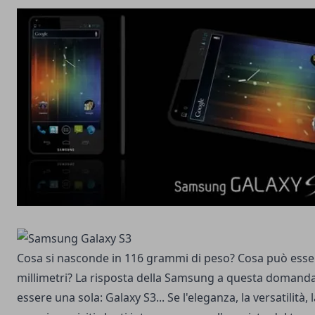
Cosa si nasconde in 116 grammi di peso? Cosa può esser
millimetri? La risposta della Samsung a questa domanda
essere una sola: Galaxy S3... Se l'eleganza, la versatilità,