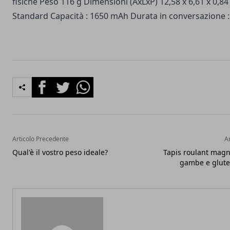
fisiche Peso 116 g Dimensioni (AxLxP) 12,58 x 6,61 x 0,84
Standard Capacità : 1650 mAh Durata in conversazione : 
Facebook
Twitter
Whatsapp
Articolo Precedente
A
Qual'è il vostro peso ideale?
Tapis roulant magn
gambe e glut