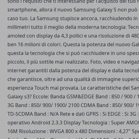
sono i requisiti che ti interessano per l'acquisto del tuo
smartphone, allora il nuovo Samsung Galaxy S non può c
caso tuo. La Samsung stupisce ancora, racchiudendo in 
millimetri tutto il meglio della moderna tecnologia: Tec
amoled con display da 4,3 pollici e una risoluzione di 48
ben 16 milioni di colori. Questa la potenza del nuovo Gal
questa la tecnologia che si può racchiudere in uno spes
piccolo, il più sottile mai realizzato. Foto, video e naviga
internet garantiti dalla potenza del display e dalla tecn
che garantisce, oltre ad una qualità di immagine superi
esperienza Touch mai provata. Le caratteristiche del S
Galaxy s3? Eccole: Banda GSM&EDGE Band : 850 / 900 / 
3G Band : 850/ 900/ 1900/ 2100 CDMA Band : 850/ 900/ 1
TD-SCDMA Band : N/A Rete e dati GPRS : Si EDGE : Si 3G :
operativo Android 2.3.3 Display Tecnologia : Super AMO
16M Risoluzione : WVGA 800 x 480 Dimensioni : 4,27" Sp