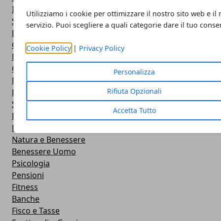
Investimenti
Utilizziamo i cookie per ottimizzare il nostro sito web e il
Scienza e tecnologia
servizio. Puoi scegliere a quali categorie dare il tuo conse
Economia e Finanza
Cucina
Cookie Policy
|
Privacy Policy
Motori
Calcio
Personalizza
Risparmio
Rifiuta Opzionali
Lavoro e Concorsi
Sport
Accetta Tutto
Prima Pagina
Dieta e Alimentazione
Natura e Benessere
Benessere Uomo
Psicologia
Pensioni
Fitness
Banche
Fisco e Tasse