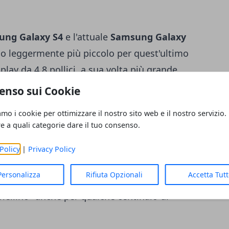
ung Galaxy S4
e l'attuale
Samsung Galaxy
o leggermente più piccolo per quest'ultimo
ay da 4,8 pollici, a sua volta più grande
 Galaxy S2.
enso sui Cookie
amo i cookie per ottimizzare il nostro sito web e il nostro servizio.
re a quali categorie dare il tuo consenso.
l prezzo
del dispositivo, ma sicuramente
 mercato e dunque potremmo traquillamente
Policy
|
Privacy Policy
Samsung dovesse decidere di realizzare una
Personalizza
Rifiuta Opzionali
Accetta Tut
orta di Galaxy S4 Mini, allora potremmo
iellino" anche per qualche centinaio di