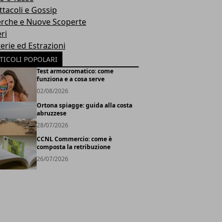
ttacoli e Gossip
erche e Nuove Scoperte
ri
erie ed Estrazioni
TICOLI POPOLARI
Test armocromatico: come
funziona e a cosa serve
02/08/2026
Ortona spiagge: guida alla costa
abruzzese
28/07/2026
CCNL Commercio: come è
composta la retribuzione
26/07/2026