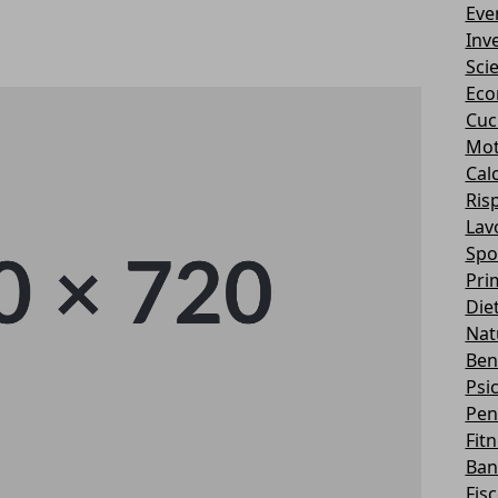
Eve
Inv
Sci
Eco
Cuc
Mot
Cal
Ris
Lav
Spo
Pri
Die
Nat
Ben
Psi
Pen
Fit
Ban
Fis