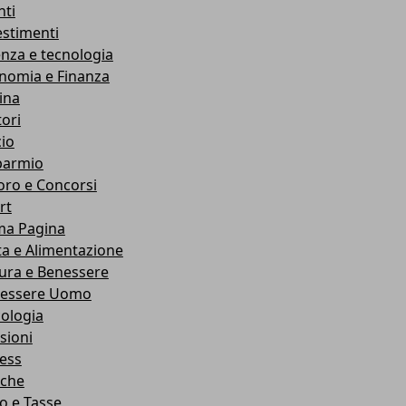
nti
estimenti
enza e tecnologia
nomia e Finanza
ina
ori
cio
parmio
oro e Concorsi
rt
ma Pagina
ta e Alimentazione
ura e Benessere
essere Uomo
cologia
sioni
ness
che
co e Tasse