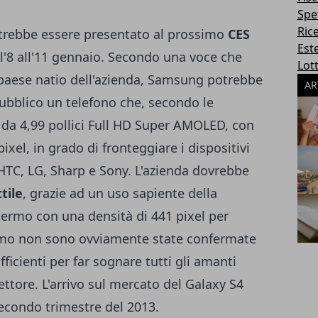
Spe
Ric
rebbe essere presentato al prossimo
CES
Este
all'8 all'11 gennaio. Secondo una voce che
Lott
 paese natio dell'azienda, Samsung potrebbe
AR
ubblico un telefono che, secondo le
y da 4,99 pollici Full HD Super AMOLED, con
ixel, in grado di fronteggiare i dispositivi
HTC, LG, Sharp e Sony. L'azienda dovrebbe
tile
, grazie ad un uso sapiente della
rmo con una densità di 441 pixel per
hermo non sono ovviamente state confermate
ficienti per far sognare tutti gli amanti
settore. L'arrivo sul mercato del Galaxy S4
secondo trimestre del 2013.