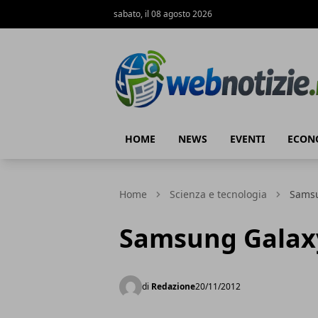
sabato, il 08 agosto 2026
Web Notizie
HOME
NEWS
EVENTI
ECON
Home
Scienza e tecnologia
Samsu
Samsung Galaxy 
di
Redazione
20/11/2012