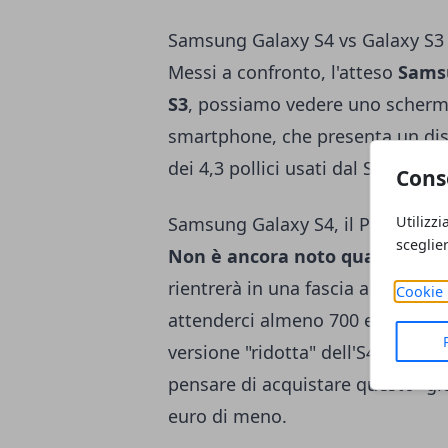
Samsung Galaxy S4 vs Galaxy S3
Messi a confronto, l'atteso
Sams
S3
, possiamo vedere uno scherm
smartphone, che presenta un displ
dei 4,3 pollici usati dal Samsung
Cons
Utilizzi
Samsung Galaxy S4, il Prezzo
sceglie
Non è ancora noto quale sarà i
rientrerà in una fascia alta di
Cookie 
attenderci almeno 700 euro. Se 
versione "ridotta" dell'S4, una s
pensare di acquistare questo "gio
euro di meno.