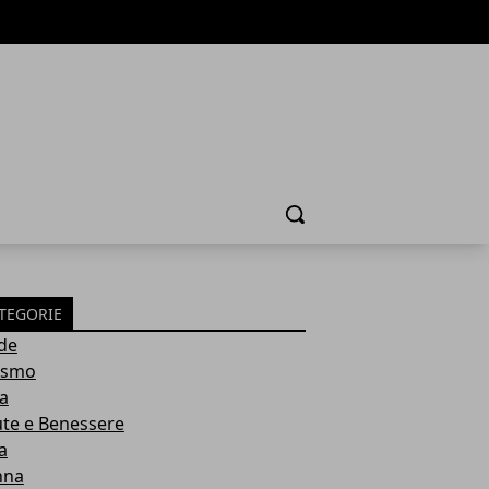
Cerca
TEGORIE
de
ismo
ia
ute e Benessere
a
nna