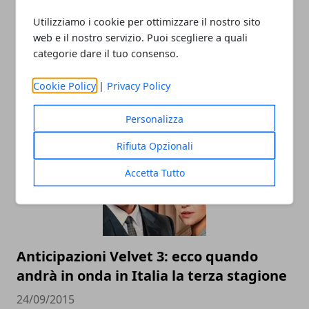
Utilizziamo i cookie per ottimizzare il nostro sito
web e il nostro servizio. Puoi scegliere a quali
categorie dare il tuo consenso.
Cookie Policy
|
Privacy Policy
ARTICOLI CORRELATI
Personalizza
Rifiuta Opzionali
Accetta Tutto
Anticipazioni Velvet 3: ecco quando
andrà in onda in Italia la terza stagione
24/09/2015