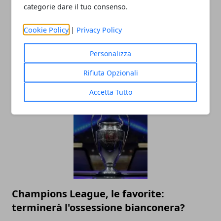
categorie dare il tuo consenso.
Cookie Policy
|
Privacy Policy
Personalizza
Le imprese più grandi nel calcio
dilettantistico in Italia
Rifiuta Opzionali
14/12/2020
Accetta Tutto
Champions League, le favorite:
terminerà l'ossessione bianconera?