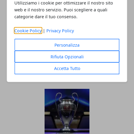
Utilizziamo i cookie per ottimizzare il nostro sito
web e il nostro servizio. Puoi scegliere a quali
categorie dare il tuo consenso.
Cookie Policy
|
Privacy Policy
Personalizza
Rifiuta Opzionali
Le imprese più grandi nel calcio
dilettantistico in Italia
Accetta Tutto
14/12/2020