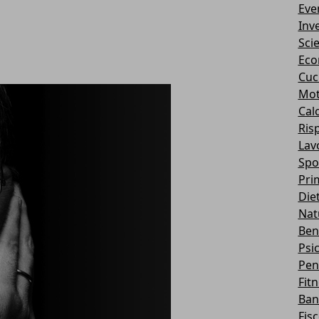
Eve
Inv
Sci
Eco
Cuc
Mot
Cal
Ris
Lav
Spo
Pri
Die
Nat
Ben
Psi
Pen
Fit
Ban
Fis