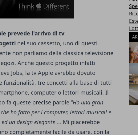
Spe
Ric
Este
Lott
AR
ogetti
nel suo cassetto, uno di questi
ente non parliamo della classica televisione
negozi. Anche questo progetto infatti
teve Jobs, la tv Apple avrebbe dovuto
 funzionalità, tre concetti alla base di tutti
smartphone, computer o lettori musicali. Il
 fa queste precise parole “
Ho una gran
o che ho fatto per i computer, lettori musicali e
 ed un design elegante
... Mi piacerebbe
sono completamente facile da usare, con la