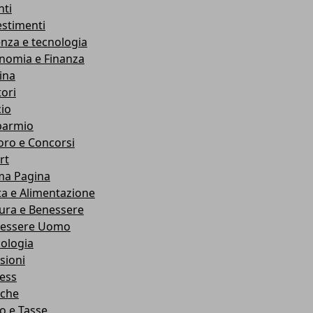
nti
estimenti
enza e tecnologia
nomia e Finanza
ina
ori
cio
parmio
oro e Concorsi
rt
ma Pagina
ta e Alimentazione
ura e Benessere
essere Uomo
cologia
sioni
ness
che
co e Tasse