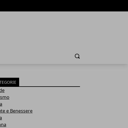
Cerca
TEGORIE
de
ismo
ia
ute e Benessere
a
nna