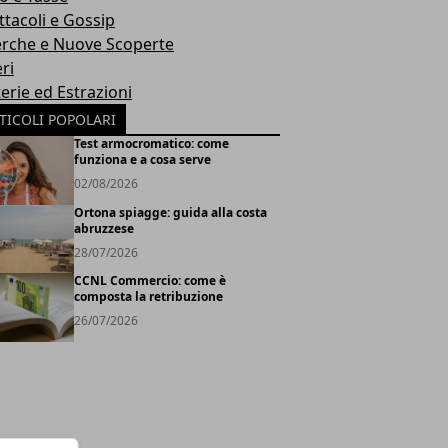
ttacoli e Gossip
erche e Nuove Scoperte
ri
erie ed Estrazioni
TICOLI POPOLARI
Test armocromatico: come
funziona e a cosa serve
02/08/2026
Ortona spiagge: guida alla costa
abruzzese
28/07/2026
CCNL Commercio: come è
composta la retribuzione
26/07/2026