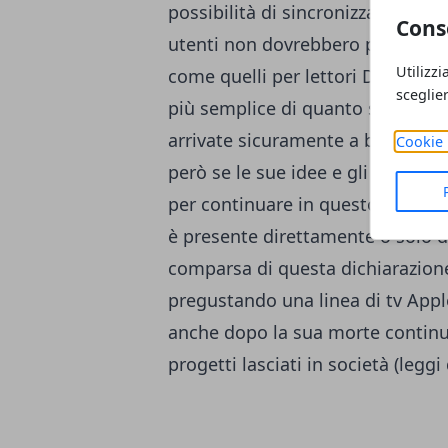
possibilità di sincronizzazione con
Cons
utenti non dovrebbero più avere
Utilizzi
come quelli per lettori DVD o Dec
sceglie
più semplice di quanto si possa
arrivate sicuramente a breve sot
Cookie 
però se le sue idee e gli eventua
per continuare in questo nuovo se
è presente direttamente o solo d
comparsa di questa dichiarazion
pregustando una linea di tv Apple
anche dopo la sua morte continua
progetti lasciati in società (
leggi