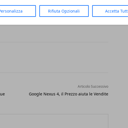
ssano
: <<
Io e Cassano parliamo la stessa
Personalizza
Rifiuta Opzionali
Accetta Tut
che ti fa guadagnare il rispetto sotto casa
>>.
Articolo Successivo
due
Google Nexus 4, il Prezzo aiuta le Vendite