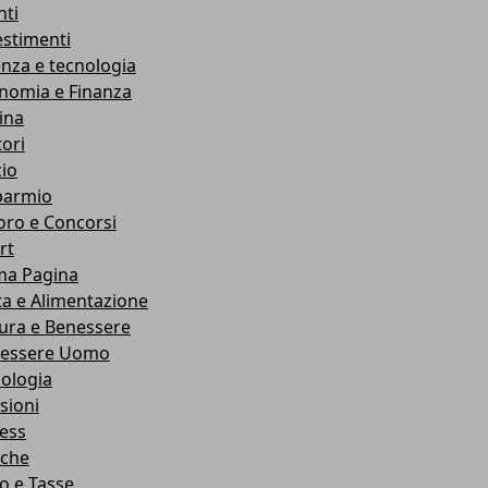
nti
estimenti
enza e tecnologia
nomia e Finanza
ina
ori
cio
parmio
oro e Concorsi
rt
ma Pagina
ta e Alimentazione
ura e Benessere
essere Uomo
cologia
sioni
ness
che
co e Tasse