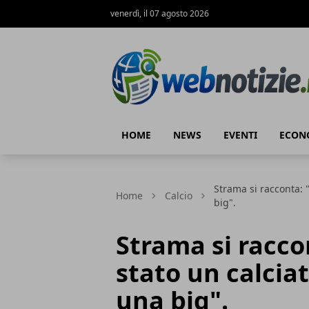
venerdì, il 07 agosto 2026
Web Notizie
HOME
NEWS
EVENTI
ECON
Strama si racconta: 
Home
Calcio
big".
Strama si racco
stato un calciat
una big".