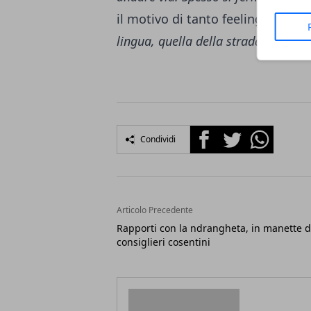
il motivo di tanto feeling con
Ca
lingua, quella della strada, quella 
Facebook
Twitter
Whatsapp
Condividi
Articolo Precedente
Rapporti con la ndrangheta, in manette 
consiglieri cosentini