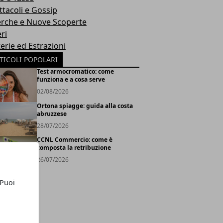
ttacoli e Gossip
erche e Nuove Scoperte
ri
erie ed Estrazioni
TICOLI POPOLARI
Test armocromatico: come
funziona e a cosa serve
02/08/2026
Ortona spiagge: guida alla costa
abruzzese
28/07/2026
CCNL Commercio: come è
composta la retribuzione
26/07/2026
 Puoi