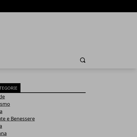
Cerca
TEGORIE
de
ismo
ia
ute e Benessere
a
nna