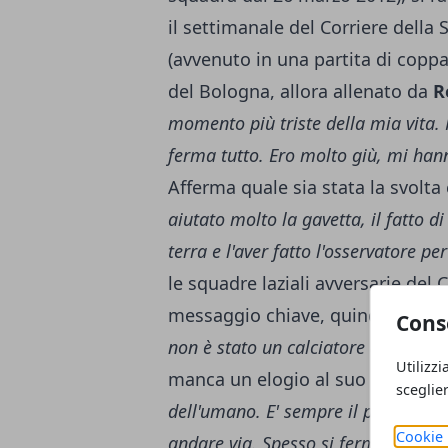
il settimanale del Corriere della
(avvenuto in una partita di coppa 
del Bologna, allora allenato da
R
momento più triste della mia vita. 
ferma tutto. Ero molto giù, mi hann
Afferma quale sia stata la svolta c
aiutato molto la gavetta, il fatto di
terra e l'aver fatto l'osservatore pe
le squadre laziali avversarie del 
messaggio chiave, quindi, è uno:
Cons
non è stato un calciatore di alto li
Utilizzi
manca un elogio al suo attuale 
sceglie
dell'umano. E' sempre il primo ad 
Cookie 
andare via. Spesso si ferma per sed