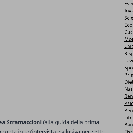
Eve
Inv
Sci
Eco
Cuc
Mot
Cal
Ris
Lav
Spo
Pri
Die
Nat
Ben
Psi
Pen
Fit
ea Stramaccioni
(alla guida della prima
Ban
cconta in un'intervista esclusiva per Sette,
Fis