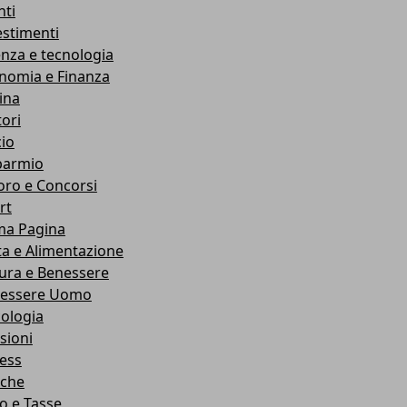
nti
estimenti
enza e tecnologia
nomia e Finanza
ina
ori
cio
parmio
oro e Concorsi
rt
ma Pagina
ta e Alimentazione
ura e Benessere
essere Uomo
cologia
sioni
ness
che
co e Tasse