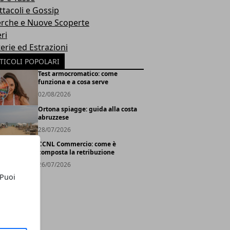
ttacoli e Gossip
erche e Nuove Scoperte
ri
erie ed Estrazioni
TICOLI POPOLARI
Test armocromatico: come
funziona e a cosa serve
02/08/2026
Ortona spiagge: guida alla costa
abruzzese
28/07/2026
CCNL Commercio: come è
composta la retribuzione
26/07/2026
 Puoi