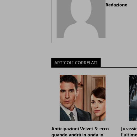
Redazione
ARTICOLI CORRELATI
Anticipazioni Velvet 3: ecco
Jurassi
quando andrà in onda in
l'ultim