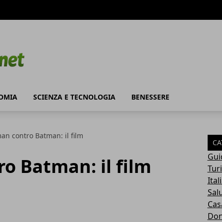
OMIA
SCIENZA E TECNOLOGIA
BENESSERE
n contro Batman: il film
CA
Gui
o Batman: il film
Tur
Ital
Sal
Cas
Do