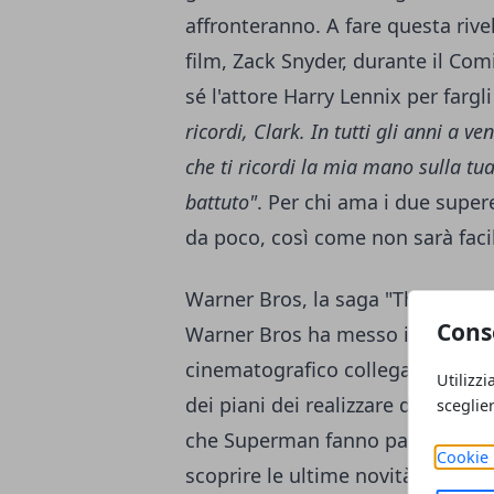
affronteranno. A fare questa rivel
film, Zack Snyder, durante il Co
sé l'attore Harry Lennix per fargl
ricordi, Clark. In tutti gli anni a ve
che ti ricordi la mia mano sulla tua
battuto"
. Per chi ama i due supere
da poco, così come non sarà facil
Warner Bros, la saga "The Man of
Cons
Warner Bros ha messo in chiaro c
cinematografico collegata ai film
Utilizzi
dei piani dei realizzare dei film 
sceglie
che Superman fanno parte. Font
Cookie 
scoprire le ultime novità in merit