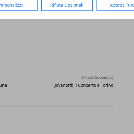
Personalizza
Rifiuta Opzionali
Accetta Tut
Articolo Successivo
 una
Jovanotti: il Concerto a Torino