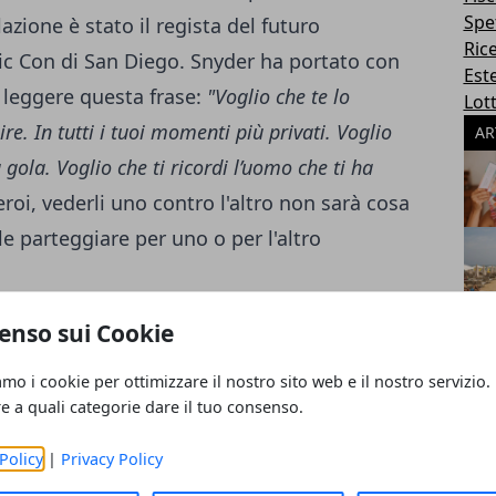
Spe
azione è stato il regista del futuro
Ric
mic Con di San Diego. Snyder ha portato con
Este
i leggere questa frase:
"Voglio che te lo
Lott
nire. In tutti i tuoi momenti più privati. Voglio
AR
 gola. Voglio che ti ricordi l’uomo che ti ha
roi, vederli uno contro l'altro non sarà cosa
e parteggiare per uno o per l'altro
 Steel"
enso sui Cookie
he sperare di costruire un intero universo
 della serie "The Man of Steel", con in più
amo i cookie per ottimizzare il nostro sito web e il nostro servizio.
su tutta la Justice League (di cui sia Batman
re a quali categorie dare il tuo consenso.
e:
Wikipedia
). Rimaniamo sintonizzati per
Policy
|
Privacy Policy
o a questo film che, già da ora, si rivela