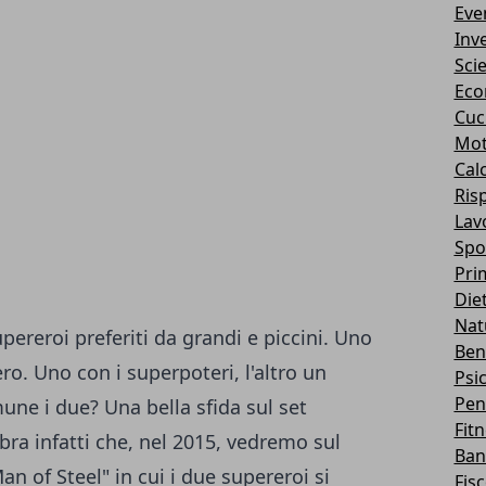
Eve
Inv
Sci
Eco
Cuc
Mot
Cal
Ris
Lav
Spo
Pri
Die
Nat
upereroi preferiti da grandi e piccini. Uno
Ben
nero. Uno con i superpoteri, l'altro un
Psi
Pen
ne i due? Una bella sfida sul set
Fit
ra infatti che, nel 2015, vedremo sul
Ban
 of Steel" in cui i due supereroi si
Fis