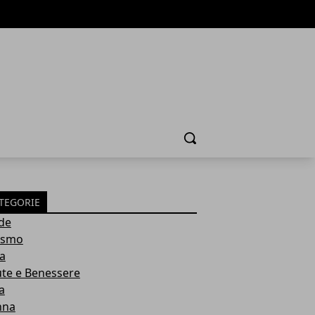
Cerca
TEGORIE
de
ismo
ia
ute e Benessere
a
nna