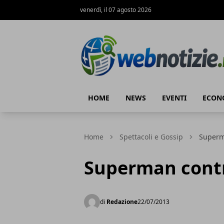
venerdì, il 07 agosto 2026
Web Notizie
HOME
NEWS
EVENTI
ECON
Home
Spettacoli e Gossip
Superma
Superman contr
di
Redazione
22/07/2013