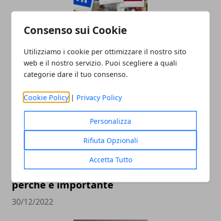
Consenso sui Cookie
Il Ruolo dell'Analisi Dati nel Social Media
Marketing
Utilizziamo i cookie per ottimizzare il nostro sito
web e il nostro servizio. Puoi scegliere a quali
12/12/2024
categorie dare il tuo consenso.
Cookie Policy
|
Privacy Policy
Personalizza
Rifiuta Opzionali
Accetta Tutto
Pubblicità sui social: come farla e
perché è importante
30/12/2022