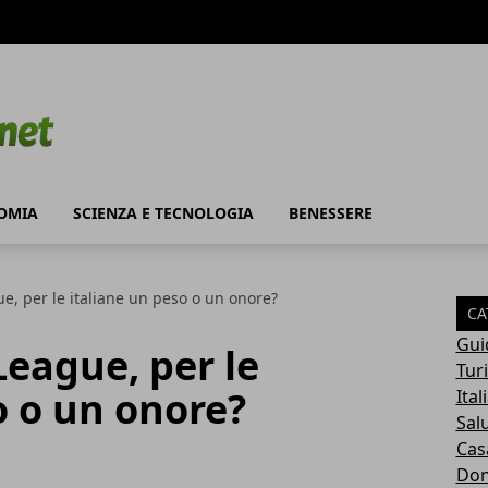
OMIA
SCIENZA E TECNOLOGIA
BENESSERE
e, per le italiane un peso o un onore?
CA
Gui
League, per le
Tur
o o un onore?
Ital
Sal
Cas
Do