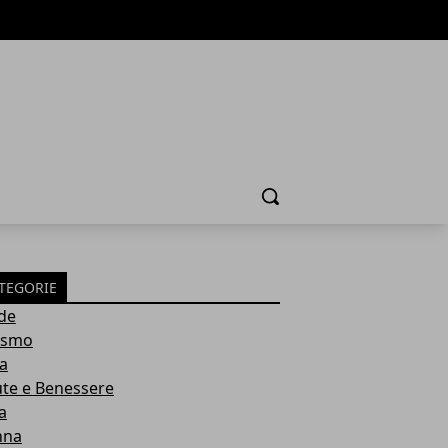
Cerca
TEGORIE
de
ismo
ia
ute e Benessere
a
nna