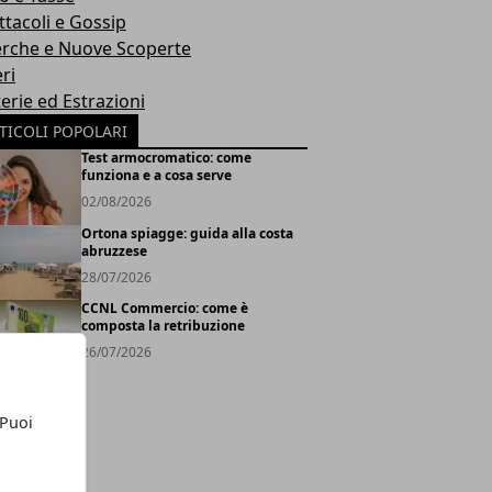
ttacoli e Gossip
erche e Nuove Scoperte
ri
erie ed Estrazioni
TICOLI POPOLARI
Test armocromatico: come
funziona e a cosa serve
02/08/2026
Ortona spiagge: guida alla costa
abruzzese
28/07/2026
CCNL Commercio: come è
composta la retribuzione
26/07/2026
 Puoi