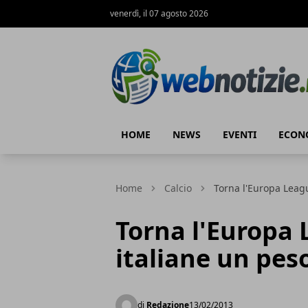
venerdì, il 07 agosto 2026
Web Notizie
HOME
NEWS
EVENTI
ECON
Home
Calcio
Torna l'Europa Leagu
Torna l'Europa 
italiane un pes
di
Redazione
13/02/2013