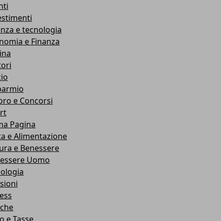
nti
estimenti
enza e tecnologia
nomia e Finanza
ina
ori
cio
parmio
oro e Concorsi
rt
ma Pagina
ta e Alimentazione
ura e Benessere
essere Uomo
cologia
sioni
ness
che
co e Tasse