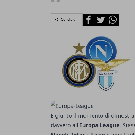
Facebook
Twitter
Whatsapp
Condividi
È giunto il momento di dimostrar
davvero all’
Europa League
. Stas
Napoli
,
Inter
e
Lazio
hanno l’obb