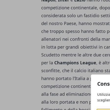
competizione continentale, dopo
considerata solo un fastidio sett
del nostro Paese, hanno mostrato 
che troppo spesso hanno fatto p
allenatori nei confronti della ma
in lotta per grandi obiettivi in 
Scudetto mentre le altre due ce
per la
Champions League
, è al
sconfitte, che il calcio italiano 
hanno portato l’Italia a perdere 
Cons
competizione continentale. Ora n
alla fase ad eliminazione diretta.
Utilizzi
sceglie
alla loro portata e non passare i
fallimento e della bocciatura no