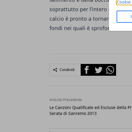
Cookie 
soprattutto per l’intero moviment
calcio è pronto a tornare ai vert
fondi nei quali è sprofondato.
Facebook
Twitter
Whatsapp
Condividi
Articolo Precedente
Le Canzoni Qualificate ed Escluse della P
Serata di Sanremo 2013