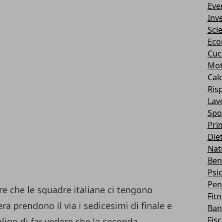
Eve
Inv
Sci
Eco
Cuc
Mot
Cal
Ris
Lav
Spo
Pri
Die
Nat
Ben
Psi
Pen
e che le squadre italiane ci tengono
Fit
era prendono il via i sedicesimi di finale e
Ban
Fis
ligo di far vedere che la seconda