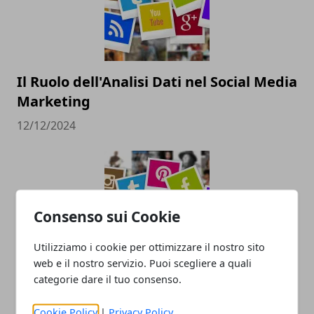
Il Ruolo dell'Analisi Dati nel Social Media
Marketing
12/12/2024
Consenso sui Cookie
Utilizziamo i cookie per ottimizzare il nostro sito
web e il nostro servizio. Puoi scegliere a quali
Pubblicità sui social: come farla e
categorie dare il tuo consenso.
perché è importante
Cookie Policy
|
Privacy Policy