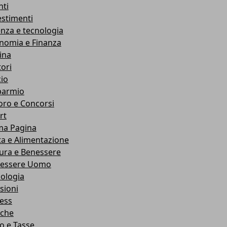
nti
estimenti
enza e tecnologia
nomia e Finanza
ina
ori
cio
parmio
oro e Concorsi
rt
ma Pagina
ta e Alimentazione
ura e Benessere
essere Uomo
cologia
sioni
ness
che
co e Tasse