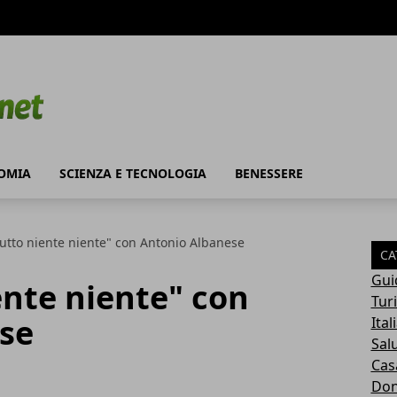
OMIA
SCIENZA E TECNOLOGIA
BENESSERE
tutto niente niente" con Antonio Albanese
CA
Gui
ente niente" con
Tur
se
Ital
Sal
Cas
Do