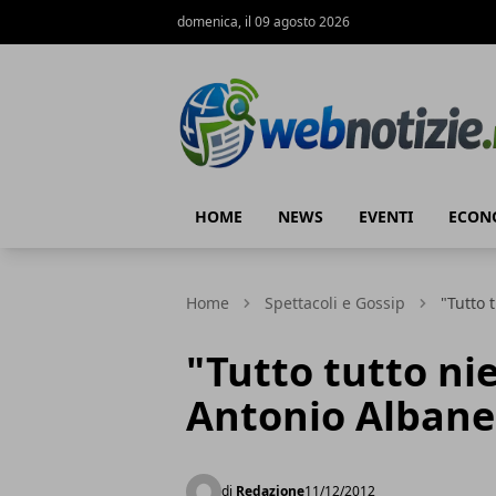
domenica, il 09 agosto 2026
Web Notizie
HOME
NEWS
EVENTI
ECON
Home
Spettacoli e Gossip
"Tutto 
"Tutto tutto ni
Antonio Albane
di
Redazione
11/12/2012