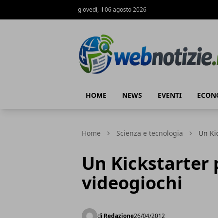
giovedì, il 06 agosto 2026
Web Notizie
HOME
NEWS
EVENTI
ECON
Home
Scienza e tecnologia
Un Kic
Un Kickstarter p
videogiochi
di
Redazione
26/04/2012