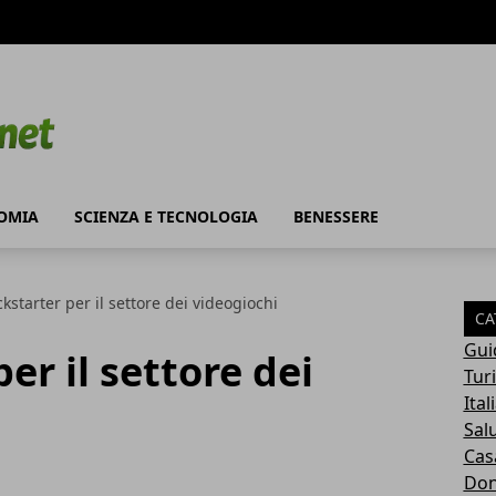
OMIA
SCIENZA E TECNOLOGIA
BENESSERE
kstarter per il settore dei videogiochi
CA
Gui
er il settore dei
Tur
Ital
Sal
Cas
Do