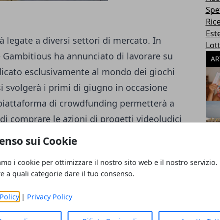
Spe
Ric
Este
legate a diversi settori di mercato. In
Lott
se Gambitious ha annunciato di lavorare su
AR
icato esclusivamente al mondo dei giochi
si svolgerà i primi di giugno in occasione
a piattaforma di crowdfunding permetterà a
di comprare le azioni di progetti videoludici
modo la realizzazione. Le azioni
enso sui Cookie
 caso in cui i progetti otterranno il
amo i cookie per ottimizzare il nostro sito web e il nostro servizio.
 grande pubblico. A differenza di
re a quali categorie dare il tuo consenso.
 disponibile inizialmente solo in Europa,
ni. E' lo sviluppatore a decidere la
Policy
|
Privacy Policy
renditore può acquistare.