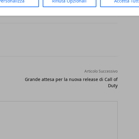
Personalizza
Rifiuta Opzionali
Accetta Tut
Articolo Successivo
Grande attesa per la nuova release di Call of
Duty