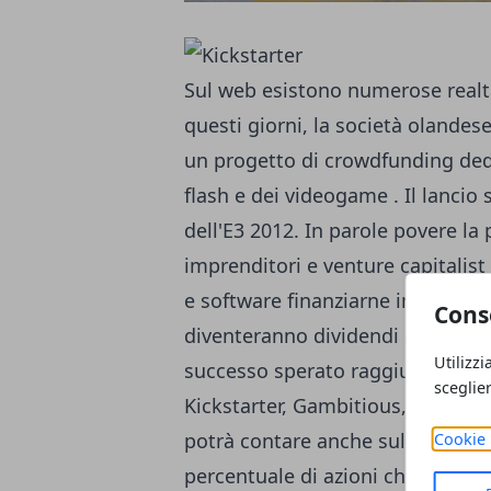
Sul web esistono numerose realtà 
questi giorni, la società olande
un progetto di crowdfunding ded
flash e dei videogame . Il lancio 
dell'E3 2012. In parole povere l
imprenditori e venture capitalist 
e software finanziarne in questo 
Cons
diventeranno dividendi pagati nel
Utilizzi
successo sperato raggiungendo il
sceglie
Kickstarter, Gambitious, che sarà
potrà contare anche sulle donazio
Cookie 
percentuale di azioni che un imp