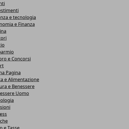
nti
estimenti
enza e tecnologia
nomia e Finanza
ina
ori
cio
parmio
oro e Concorsi
rt
ma Pagina
ta e Alimentazione
ura e Benessere
essere Uomo
cologia
sioni
ness
che
co e Tasse