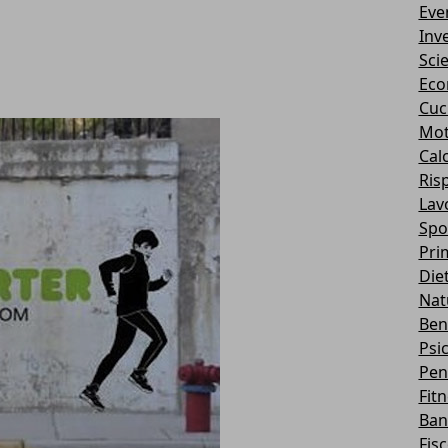
Eve
Inv
Sci
Eco
Cuc
Mot
Cal
Ris
Lav
Spo
Pri
Die
Nat
Ben
Psi
Pen
Fit
Ban
Fis