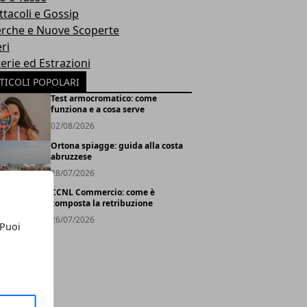
ttacoli e Gossip
erche e Nuove Scoperte
ri
erie ed Estrazioni
TICOLI POPOLARI
Test armocromatico: come
funziona e a cosa serve
02/08/2026
Ortona spiagge: guida alla costa
abruzzese
28/07/2026
CCNL Commercio: come è
composta la retribuzione
26/07/2026
 Puoi