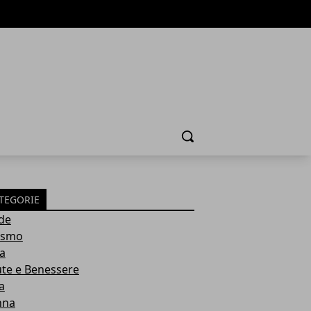
Cerca
TEGORIE
de
ismo
ia
ute e Benessere
a
nna