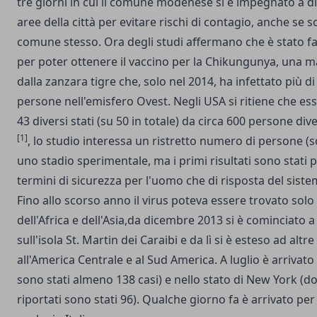
tre giorni in cui il comune modenese si è impegnato a d
aree della città per evitare rischi di contagio, anche se s
comune stesso. Ora degli studi affermano che è stato fa
per poter ottenere il vaccino per la Chikungunya, una m
dalla zanzara tigre che, solo nel 2014, ha infettato più d
persone nell'emisfero Ovest. Negli USA si ritiene che ess
43 diversi stati (su 50 in totale) da circa 600 persone di
[1]
, lo studio interessa un ristretto numero di persone (s
uno stadio sperimentale, ma i primi risultati sono stati 
termini di sicurezza per l'uomo che di risposta del sis
Fino allo scorso anno il virus poteva essere trovato solo 
dell'Africa e dell'Asia,da dicembre 2013 si è cominciato 
sull'isola St. Martin dei Caraibi e da lì si è esteso ad altre
all'America Centrale e al Sud America. A luglio è arrivato 
sono stati almeno 138 casi) e nello stato di New York (do
riportati sono stati 96). Qualche giorno fa è arrivato per