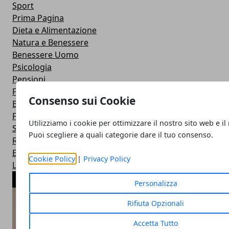
Sport
Prima Pagina
Dieta e Alimentazione
Natura e Benessere
Benessere Uomo
Psicologia
Pensioni
Fitness
Consenso sui Cookie
Banche
Fisco e Tasse
Utilizziamo i cookie per ottimizzare il nostro sito web e il
Spettacoli e Gossip
Puoi scegliere a quali categorie dare il tuo consenso.
Ricerche e Nuove Scoperte
Esteri
Cookie Policy
|
Privacy Policy
Lotterie ed Estrazioni
ARTICOLI POPOLARI
Personalizza
Rifiuta Opzionali
Accetta Tutto