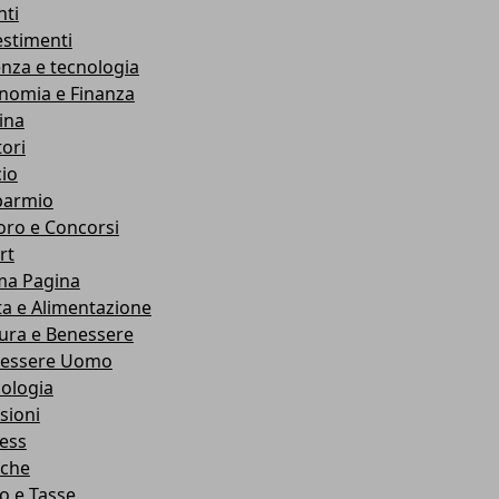
nti
estimenti
enza e tecnologia
nomia e Finanza
ina
ori
cio
parmio
oro e Concorsi
rt
ma Pagina
ta e Alimentazione
ura e Benessere
essere Uomo
cologia
sioni
ness
che
co e Tasse