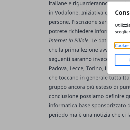
italiane e riguarderanno 400 "alu
Cons
in Vodafone. Iniziativa quindi ch
persone, l'iscrizione sarà possibi
Utilizzi
potrete richiedere informazioni. I
sceglie
Internet in Pillole
. Le date sono a
Cookie 
che la prima lezione avverrà a R
seguenti saranno invece tenute a
Padova, Lecce, Torino, L'Aquila, C
che toccano in generale tutta It
gruppo ancora più esteso di punti 
conclusione possiamo definire qu
informatica base sponsorizzato 
periodo ma è una notizia che ci la