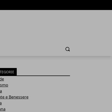
Cerca
TEGORIE
de
ismo
ia
ute e Benessere
a
nna