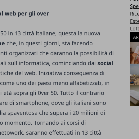
Spe
Ric
Este
Lott
50 in 13 città italiane, questa la nuova
AR
ne
che, in questi giorni, sta facendo
ti organizzati che daranno la possibilità di
li sull'informatica, cominciando dai
social
istiche del web. Iniziativa conseguenza di
 come uno dei paesi meno alfabetizzati, in
i età sopra gli 0ver 50. Tutto il contrario
are di smartphone, dove gli italiani sono
dia spaventosa che supera i
20 milioni di
sto momento
. Tornando ai corsi di
netowork, saranno effettuati in 13 città