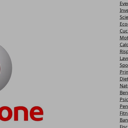
Eve
Inv
Sci
Eco
Cuc
Mot
Cal
Ris
Lav
Spo
Pri
Die
Nat
Ben
Psi
Pen
Fit
Ban
Fis