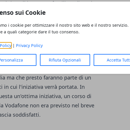
nni" i quali hanno un familiare dipendente
enso sui Cookie
e coinvolge una cerchia ben precisa di
le farla tramite i canali vodafone, dove
amo i cookie per ottimizzare il nostro sito web e il nostro servizio.
l titolo di questa iniziativa è
In Famiglia -
re a quali categorie dare il tuo consenso.
ncora da decidere in molti casi, sappiamo
Policy
|
Privacy Policy
oma presso il
Competence Center
, le lezioni
 Catania, Pisa, Napoli, Bologna, Milano,
Personalizza
Rifiuta Opzionali
Accetta Tut
agliari, Reggio Calabria e Matera, località
alia ma che presto faranno parte di un
in cui l'iniziativa verrà portata. In
esta un'ottima iniziativa, un corso di
da Vodafone non era previsto nel breve
scia soddisfatti.