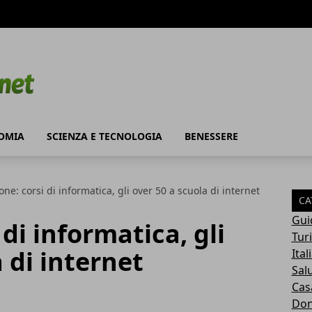
OMIA
SCIENZA E TECNOLOGIA
BENESSERE
ne: corsi di informatica, gli over 50 a scuola di internet
CA
Gui
di informatica, gli
Tur
 di internet
Ital
Sal
Cas
Do