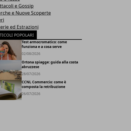
ttacoli e Gossip
erche e Nuove Scoperte
ri
erie ed Estrazioni
TICOLI POPOLARI
Test armocromatico: come
funziona e a cosa serve
02/08/2026
Ortona spiagge: guida alla costa
abruzzese
28/07/2026
CCNL Commercio: come è
composta la retribuzione
26/07/2026