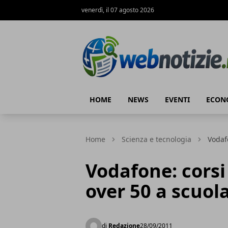
venerdì, il 07 agosto 2026
Web Notizie
HOME
NEWS
EVENTI
ECON
Home
Scienza e tecnologia
Vodafo
Vodafone: corsi 
over 50 a scuola
di
Redazione
28/09/2011