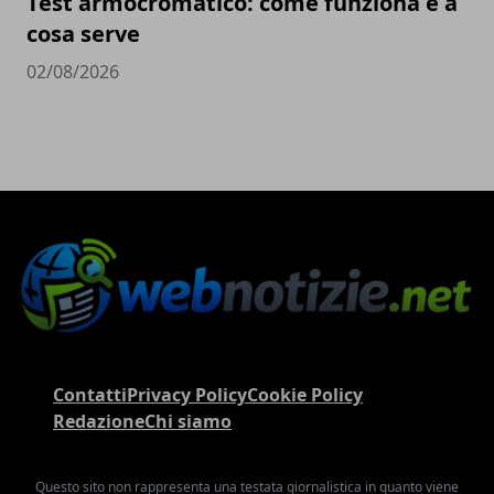
Test armocromatico: come funziona e a
cosa serve
02/08/2026
Contatti
Privacy Policy
Cookie Policy
Redazione
Chi siamo
Questo sito non rappresenta una testata giornalistica in quanto viene