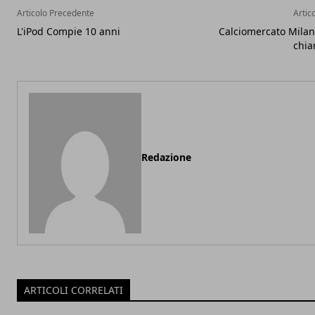
Articolo Precedente
Artic
L'iPod Compie 10 anni
Calciomercato Milan:
chia
Redazione
ARTICOLI CORRELATI