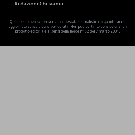
Redazione
Chi siamo
Questo sito non rappresenta una testata giornalistica in quanto viene
aggiornato senza alcuna periodicità. Non può pertanto considerarsi un
prodotto editoriale ai sensi della legge n° 62 del 7 marzo 2001.