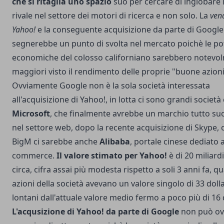
che si ritaglia uno spazio
suo per cercare di inglobare 
rivale nel settore dei motori di ricerca e non solo. La
vend
Yahoo!
e la conseguente acquisizione da parte di Google
segnerebbe un punto di svolta nel mercato poichè le pot
economiche del colosso californiano sarebbero notevo
maggiori visto il rendimento delle proprie "buone azioni
Ovviamente Google non è la sola società interessata
all'acquisizione di Yahoo!, in lotta ci sono grandi societ
Microsoft
, che finalmente avrebbe un marchio tutto su
nel settore web, dopo la recente
acquisizione di Skype
, 
BigM ci sarebbe anche
Alibaba
, portale cinese dediato al
commerce.
Il valore stimato per Yahoo!
è di 20 miliardi
circa, cifra assai più modesta rispetto a soli 3 anni fa, q
azioni della società avevano un valore singolo di 33 dolla
lontani dall'attuale valore medio fermo a poco più di 16 d
L'acqusizione di Yahoo! da parte di Google
non può ov