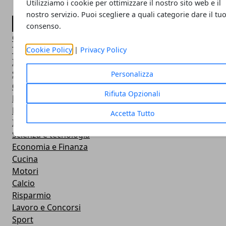
Utilizziamo i cookie per ottimizzare il nostro sito web e il
nostro servizio. Puoi scegliere a quali categorie dare il tu
CATEGORIE
consenso.
Guide
Turismo
Cookie Policy
|
Privacy Policy
Italia
Salute e Benessere
Personalizza
Casa
Rifiuta Opzionali
Donna
Eventi
Accetta Tutto
Investimenti
Scienza e tecnologia
Economia e Finanza
Cucina
Motori
Calcio
Risparmio
Lavoro e Concorsi
Sport