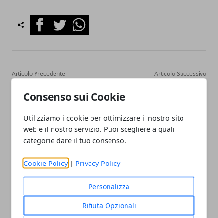
Facebook
Twitter
Whatsapp
Articolo Precedente
Articolo Successivo
Perché scegliere forniture
Pedodonzia: di cosa si
Consenso sui Cookie
agricole veloci e
tratta e perché è
tempestive
importante affidarsi a uno
studio fidato
Utilizziamo i cookie per ottimizzare il nostro sito
web e il nostro servizio. Puoi scegliere a quali
categorie dare il tuo consenso.
Cookie Policy
|
Privacy Policy
Personalizza
Redazione
Rifiuta Opzionali