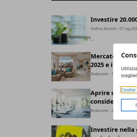
Investire 20.00
Andrea Bianchi
- 07 lug 20
...
Cons
Mercato immobi
2025 e i settori
Utilizzi
Redazione
- 17 gen 2025
sceglie
Cookie 
Aprire una pale
considerare?
Redazione
- 26 feb 2021
Investire nella