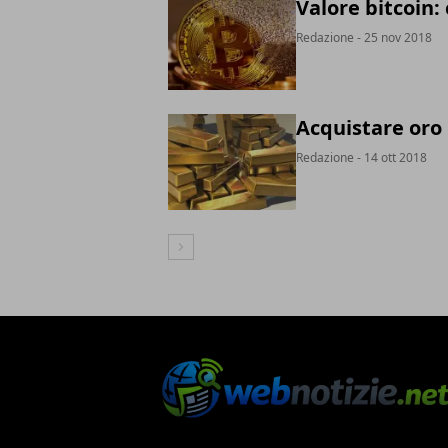
Valore bitcoin:
Redazione
- 25 nov 2018
Acquistare oro 
Redazione
- 14 ott 2018
Articolo Successivo