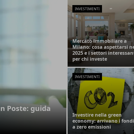
INVESTIMENTI
Mercato immobiliare a
Milano: cosa aspettarsi n
2025 e i settori interessan
per chi investe
INVESTIMENTI
in Poste: guida
Investire nella green
economy: arrivano i fondi
a zero emissioni