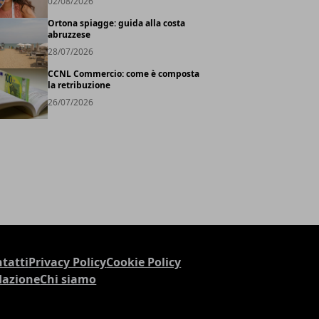
02/08/2026
Ortona spiagge: guida alla costa
abruzzese
28/07/2026
CCNL Commercio: come è composta
la retribuzione
26/07/2026
tatti
Privacy Policy
Cookie Policy
dazione
Chi siamo