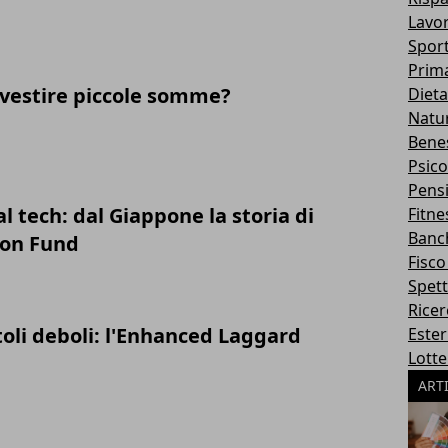
Lavor
Spor
Prim
vestire piccole somme?
Dieta
Natu
Bene
Psico
Pens
l tech: dal Giappone la storia di
Fitne
Banc
ion Fund
Fisco
Spett
Rice
itoli deboli: l'Enhanced Laggard
Ester
Lotte
ART