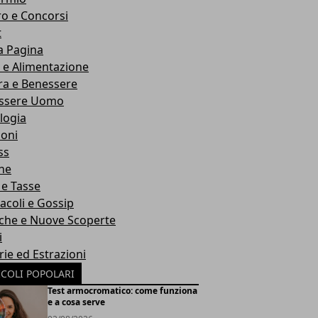
o e Concorsi
t
a Pagina
 e Alimentazione
ra e Benessere
ssere Uomo
logia
ioni
ss
he
 e Tasse
acoli e Gossip
rche e Nuove Scoperte
i
rie ed Estrazioni
ICOLI POPOLARI
Test armocromatico: come funziona
e a cosa serve