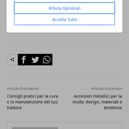
accogliente. E alla fine, ciò che conta davvero è
Rifiuta Opzionali
sentirsi a casa, in un ambiente che riflette la propria
Accetta Tutto
personalità e in cui vivere ogni giorno con piacere.
Facebook
Twitter
Whatsapp
Articolo Precedente
Articolo Successivo
Consigli pratici per la cura
Accessori metallici per la
e la manutenzione del tuo
moda: design, materiali e
trattore
tendenze