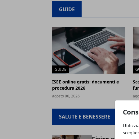
GUIDE
GUIDE
G
ISEE online gratis: documenti e
Sc
procedura 2026
fun
agosto 06, 2026
ago
Cons
SALUTE E BENESSERE
Utilizzi
sceglie
Fisico androgin