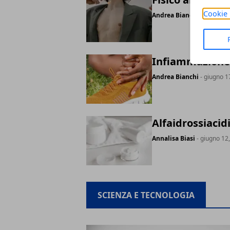
Cookie 
Andrea Bianchi
- giugno 1
Infiammazione c
Andrea Bianchi
- giugno 1
Alfaidrossiacid
Annalisa Biasi
- giugno 12
SCIENZA E TECNOLOGIA