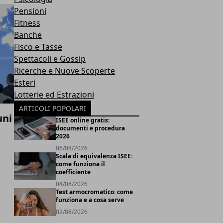
Pensioni
Fitness
Banche
Fisco e Tasse
Spettacoli e Gossip
Ricerche e Nuove Scoperte
Esteri
Lotterie ed Estrazioni
ARTICOLI POPOLARI
uni
ISEE online gratis:
documenti e procedura
2026
06/08/2026
Scala di equivalenza ISEE:
come funziona il
coefficiente
04/08/2026
Test armocromatico: come
funziona e a cosa serve
02/08/2026