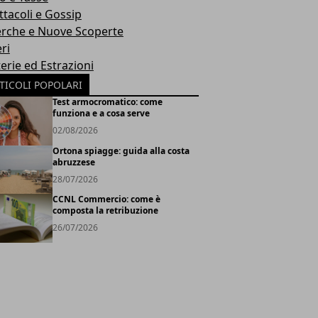
ttacoli e Gossip
erche e Nuove Scoperte
ri
erie ed Estrazioni
TICOLI POPOLARI
Test armocromatico: come
funziona e a cosa serve
02/08/2026
Ortona spiagge: guida alla costa
abruzzese
28/07/2026
CCNL Commercio: come è
composta la retribuzione
26/07/2026