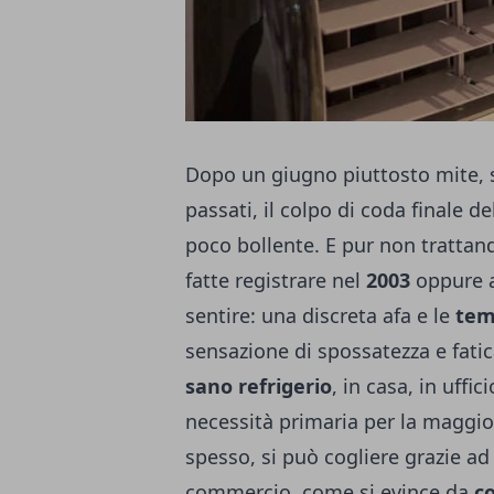
Dopo un giugno piuttosto mite, s
passati, il colpo di coda finale 
poco bollente. E pur non trattan
fatte registrare nel
2003
oppure 
sentire: una discreta afa e le
temp
sensazione di spossatezza e fatic
sano refrigerio
, in casa, in uffi
necessità primaria per la maggio
spesso, si può cogliere grazie a
commercio, come si evince da
co