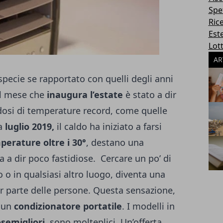
Spe
Ric
Este
Lott
AR
pecie se rapportato con quelli degli anni
del mese che
inaugura l’estate
è stato a dir
dosi di temperature record, come quelle
a
luglio 2019,
il caldo ha iniziato a farsi
erature oltre i 30°
, destano una
a a dir poco fastidiose.
Cercare un po’ di
cio o in qualsiasi altro luogo, diventa una
r parte delle persone. Questa sensazione,
d un
condizionatore portatile
. I modelli in
semigliori,
sono molteplici. Un’offerta,