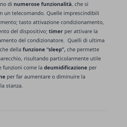
ono di
numerose funzionalità
, che si
on un telecomando. Quelle imprescindibili
imento; tasto attivazione condizionamento,
nto del dispositivo;
timer
per attivare la
namento del condizionatore.
Quelli di ultima
che della
funzione “sleep”,
che permette
parecchio, risultando particolarmente utile
re funzioni come la
deumidificazione
per
one
per far aumentare o diminuire la
lla stanza.