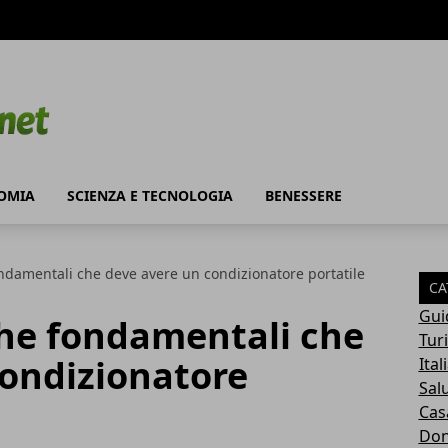
OMIA
SCIENZA E TECNOLOGIA
BENESSERE
ondamentali che deve avere un condizionatore portatile
CA
Gui
che fondamentali che
Tur
condizionatore
Ital
Sal
Cas
Do