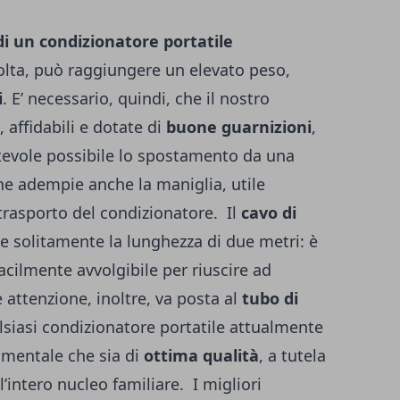
di un condizionatore portatile
volta, può raggiungere un elevato peso,
i
. E’ necessario, quindi, che il nostro
, affidabili e dotate di
buone guarnizioni
,
tevole possibile lo spostamento da una
one adempie anche la maniglia, utile
 trasporto del condizionatore.
Il
cavo di
ge solitamente la lunghezza di due metri: è
acilmente avvolgibile per riuscire ad
attenzione, inoltre, va posta al
tubo di
lsiasi condizionatore portatile attualmente
mentale che sia di
ottima qualità
, a tutela
ell’intero nucleo familiare.
I migliori