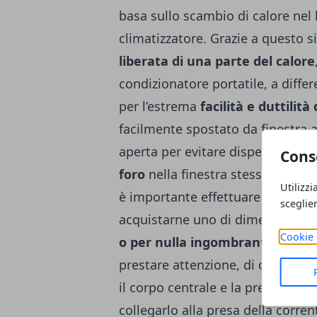
basa sullo scambio di calore nel 
climatizzatore. Grazie a questo s
liberata di una parte del calore
condizionatore portatile, a differe
per l’estrema
facilità e duttilità
facilmente spostato da finestra a 
aperta per evitare dispersione d’a
Cons
foro
nella finestra stessa. Quand
Utilizzi
è importante effettuare alcune v
sceglie
acquistarne uno di dimensioni con
Cookie 
o per nulla ingombrante
negli 
prestare attenzione, di consegue
il corpo centrale e la presenza di
collegarlo alla presa della corren