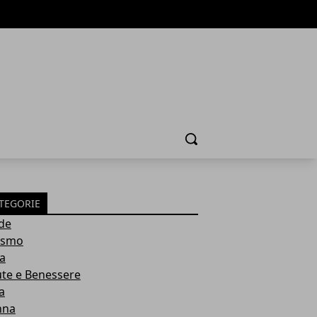
Cerca
TEGORIE
de
ismo
ia
ute e Benessere
a
nna