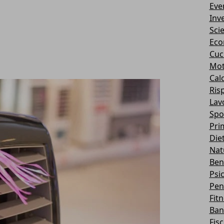
Eve
Inv
Sci
Eco
Cuc
Mot
Cal
Ris
Lav
Spo
Pri
Die
Nat
Ben
Psi
Pen
Fit
Ban
Fis