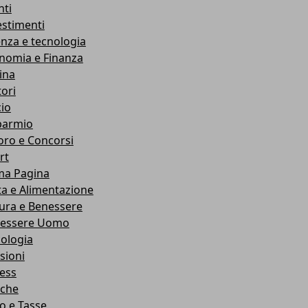
nti
estimenti
enza e tecnologia
nomia e Finanza
ina
ori
cio
parmio
oro e Concorsi
rt
ma Pagina
ta e Alimentazione
ura e Benessere
essere Uomo
cologia
sioni
ness
che
co e Tasse