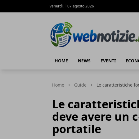
venerdì, il 07 agosto 2026
Web Notizie
HOME
NEWS
EVENTI
ECON
Home
Guide
Le caratteristiche f
Le caratteristi
deve avere un 
portatile