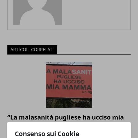
ARTICOLI CORRELATI
“La malasanità pugliese ha ucciso mia
mamma”: l’appello di un figlio che
Consenso sui Cookie
descrive una realtà dolorosa