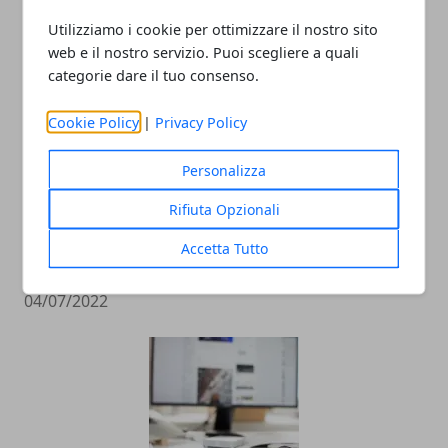
14/11/2023
Utilizziamo i cookie per ottimizzare il nostro sito
web e il nostro servizio. Puoi scegliere a quali
categorie dare il tuo consenso.
Cookie Policy
|
Privacy Policy
Personalizza
Rifiuta Opzionali
La melagrana: un Superfood dalle
Accetta Tutto
proprietà sorprendenti
04/07/2022