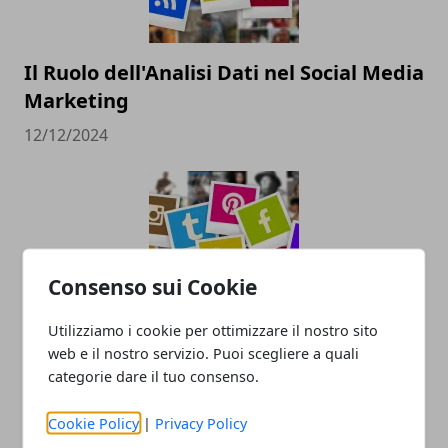
Il Ruolo dell'Analisi Dati nel Social Media
Marketing
12/12/2024
Consenso sui Cookie
Utilizziamo i cookie per ottimizzare il nostro sito
Pubblicità sui social: come farla e
web e il nostro servizio. Puoi scegliere a quali
perché è importante
categorie dare il tuo consenso.
30/12/2022
Cookie Policy
|
Privacy Policy