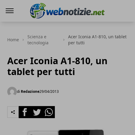
Web Notizie
Scienza e
Acer Iconia A1-810, un tablet
Home
tecnologia
per tutti
Acer Iconia A1-810, un
tablet per tutti
di
Redazione
29/04/2013
Facebook
Twitter
Whatsapp